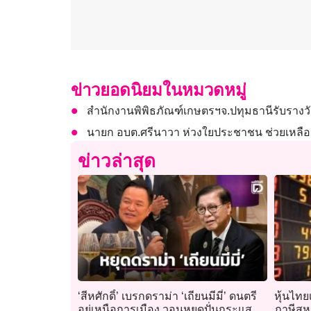
ข่าวยอดนิยมในหมวดหมู่
สำนักงานพิพิธภัณฑ์เกษตรฯจ.ปทุมธานีรับรางวัล
นายก อบต.ศรีนาวา ห่วงใยประชาชน ช่วยเหลือ
ข่าวล่าสุด
‘สีหศักดิ์’ เบรกดราม่า ‘เถียนมีมี่’ ดนตรี
หุ้นไทย
อยู่เหนือการเมือง วอนหยุดปั่นกระแส
ภาษีสหร