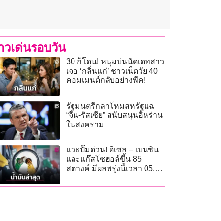
่าวเด่นรอบวัน
30 ก็โดน! หนุ่มบ่นนัดเดทสาว
เจอ ‘กลิ่นแก่’ ชาวเน็ตวัย 40
คอมเมนต์กลับอย่างพีค!
รัฐมนตรีกลาโหมสหรัฐแฉ
“จีน-รัสเซีย” สนับสนุนอิหร่าน
ในสงคราม
แวะปั๊มด่วน! ดีเซล – เบนซิน
และแก๊สโซฮอล์ขึ้น 85
สตางค์ มีผลพรุ่งนี้เวลา 05.00
น.