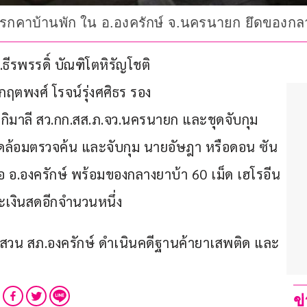
านรกคาบ้านพัก ใน อ.องครักษ์ จ.นครนายก ยึดของกลา
.ธีรพรรดิ์ บัณฑิโตหิรัญโชติ 
ตพงศ์ โรจน์รุ่งศศิธร รอง 
กิมาลี สว.กก.สส.ภ.จว.นครนายก และชุดจับกุม
ดล้อมตรวจค้น และจับกุม นายอัษฎา หรือดอน ซัน
ือ อ.องครักษ์ พร้อมของกลางยาบ้า 60 เม็ด เฮโรอีน
ละเงินสดอีกจำนวนหนึ่ง
บสวน สภ.องครักษ์ ดำเนินคดีฐานค้ายาเสพติด และ
ข