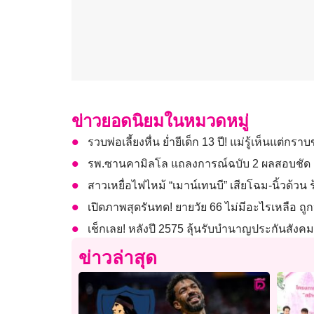
ข่าวยอดนิยมในหมวดหมู่
รวบพ่อเลี้ยงหื่น ย่ำยีเด็ก 13 ปี! แม่รู้เห็นแต่ก
รพ.ซานคามิลโล แถลงการณ์ฉบับ 2 ผลสอบชัด ‘สื
สาวเหยื่อไฟไหม้ “เมาน์เทนบี” เสียโฉม-นิ้วด้วน 
เปิดภาพสุดรันทด! ยายวัย 66 ไม่มีอะไรเหลือ ถ
เช็กเลย! หลังปี 2575 ลุ้นรับบำนาญประกันสังคมสู
ข่าวล่าสุด