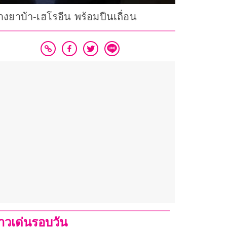
งยาบ้า-เฮโรอีน พร้อมปืนเถื่อน
่าวเด่นรอบวัน