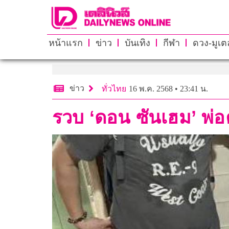
หน้าแรก
ข่าว
บันเทิง
กีฬา
ดวง-มูเตล
ข่าว
ทั่วไทย
16 พ.ค. 2568 • 23:41 น.
รวบ ‘ดอน ซันเฮม’ พ่อค