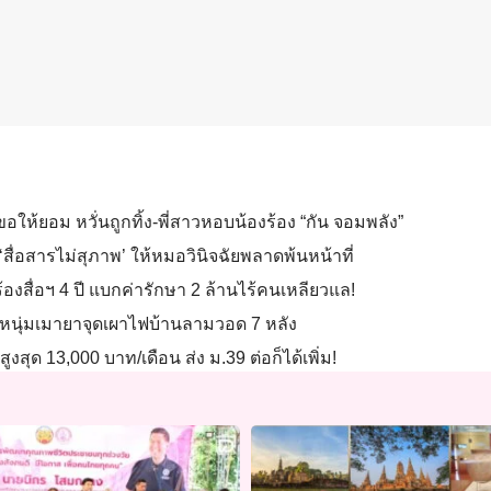
ราบขอให้ยอม หวั่นถูกทิ้ง-พี่สาวหอบน้องร้อง “กัน จอมพลัง”
่อสารไม่สุภาพ’ ให้หมอวินิจฉัยพลาดพ้นหน้าที่
ร้องสื่อฯ 4 ปี แบกค่ารักษา 2 ล้านไร้คนเหลียวแล!
ูกหนุ่มเมายาจุดเผาไฟบ้านลามวอด 7 หลัง
งสุด 13,000 บาท/เดือน ส่ง ม.39 ต่อก็ได้เพิ่ม!