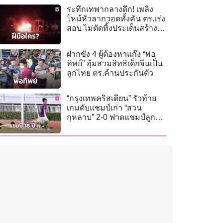
ระทึกเทพากลางดึก! เพลิง
ไหม้หัวลากวอดทั้งคัน ตร.เร่ง
สอบ ไม่ตัดทิ้งประเด็นสร้าง
สถานการณ์-ขัดแย้งส่วนตัว
ฝากขัง 4 ผู้ต้องหาแก๊ง “พ่อ
ทิพย์” อุ้มสวมสิทธิเด็กจีนเป็น
ลูกไทย ตร.ค้านประกันตัว
“กรุงเทพคริสเตียน” รัวท้าย
เกมดับแชมป์เก่า “สวน
กุหลาบ” 2-0 ฟาดแชมป์ลูก
หนัง “กรมพลศึกษา เดลินิวส์
คัพ 2026” 18 ปี ก