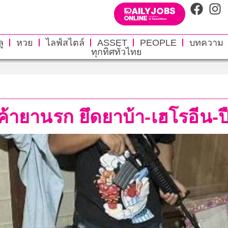
ู
หวย
ไลฟ์สไตล์
ASSET
PEOPLE
บทความ
ทุกทิศทั่วไทย
้ายานรก ยึดยาบ้า-เฮโรอีน-ปื