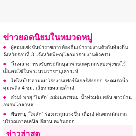
ข่าวยอดนิยมในหมวดหมู่
ผู้สอบแข่งขันข้าราชการท้องถิ่นเข้ารายงานตัวกับท้องถิ่น
จังหวัดรอบที่ 3 ..จังหวัดพิษณุโลกมารายงานตัวครบ
‘ในหลวง’ ทรงรับพระภิกษุอาพาธเหตุรถกระบะพุ่งชนไว้
เป็นคนไข้ในพระบรมราชานุเคราะห์
ไฟไหม้ป่าลามเผาโรงงานเฟอร์นิเจอร์ส่งออก ระดมรถน้ำ
คุมเพลิง 4 ชม. เสียหายหลายล้าน!
อ่วม! พายุ “ไมสัก” ถล่มนครพนม น้ำท่วมฉับพลัน ชาวบ้าน
อพยพโกลาหล
พิษพายุ “ไมสัก” ร่องมรสุมแรงขึ้น เตือน! ฝนตกหนักมาก
บริเวณภาคเหนือ อีสาน ตะวันออก
ข่าวล่าสุด