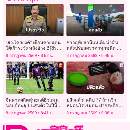
“สว.ไชยยงค์” เตือนชายแดน
ชาวอุทัยธานีแห่เติมน้ำมัน
ใต้เฝ้าระวัง หลังอ้าง BRN
หลังปรับลดราคาทุกชนิด ชี้
เดินหน้าแผนก่อเหตุ หวั่นใช้
ช่วยลดภาระค่าใช้จ่าย หวัง
8 กรกฎาคม 2569
8:52 น.
8 กรกฎาคม 2569
8:45 น.
ความรุนแรง
สินค้าอุปโภคบริโภคลดตาม
จีนคาดผลิตหุ่นยนต์ฮิวแมน
ปลิวแล้ว! คลิป 77 ล้านวิว
นอยด์ทะลุ 1 แสนตัวในปีนี้
หมอนโดเรมอน-ฝากระติก
รับอุตสาหกรรมเอไอบูม
เขียว ทนายดังเตือนสติคน
8 กรกฎาคม 2569
8:41 น.
8 กรกฎาคม 2569
8:38 น.
แชร์เสี่ยงคุก