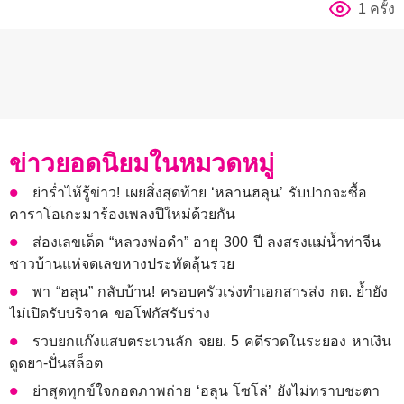
1 ครั้ง
ข่าวยอดนิยมในหมวดหมู่
ย่าร่ำไห้รู้ข่าว! เผยสิ่งสุดท้าย ‘หลานฮลุน’ รับปากจะซื้อ
คาราโอเกะมาร้องเพลงปีใหม่ด้วยกัน
ส่องเลขเด็ด “หลวงพ่อดำ” อายุ 300 ปี ลงสรงแม่น้ำท่าจีน
ชาวบ้านแห่จดเลขหางประทัดลุ้นรวย
พา “ฮลุน” กลับบ้าน! ครอบครัวเร่งทำเอกสารส่ง กต. ย้ำยัง
ไม่เปิดรับบริจาค ขอโฟกัสรับร่าง
รวบยกแก๊งแสบตระเวนลัก จยย. 5 คดีรวดในระยอง หาเงิน
ดูดยา-ปั่นสล็อต
ย่าสุดทุกข์ใจกอดภาพถ่าย ‘ฮลุน โซโล่’ ยังไม่ทราบชะตา