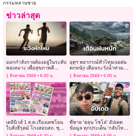
กรรมหลานชาย
ข่าวล่าสุด
ออกกำลังกายต้องอยู่ในระดับ
อุตุฯ พยากรณ์ทั่วไทยเจอฝน
พอเหมาะ เพื่อสุขภาพดี
ตกหนัก เตือนระวังน้ำท่วมฉับ
ยืนยาว เช็กอาการ อย่างไหน
พลัน-น้ำป่าหลาก
1 สิงหาคม 2569
6:00 น.
1 สิงหาคม 2569
6:00 น.
เรียกว่าหนักเกินไป
เดลินิวส์ 1 ส.ค.เรืองเดชโยน
พี่ชาย ‘ฮลุน โซโล่’ อัปเดต
ใบสั่งธีรุตม์ โกงสอบสถ. ซุก
ข้อมูล ทุกประเด็น ‘กลับไทย-
แฟลชไดร์ฟส่งดร.วิน
ทรัพย์สิน-ผลชันสูตร’
1 สิงหาคม 2569
5:30 น.
1 สิงหาคม 2569
5:05 น.