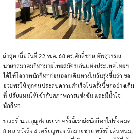
ล่าสุด เมื่อวันที่ 22 พ.ค. 68 ดร.ศักดิ์ชาย ทัพสุวรรณ 
นายกสมาคมกีฬามวยไทยสมัครเล่นแห่งประเทศไทยฯ 
ได้ให้โอวาทนักกีฬาก่อนออกเดินทางในวันรุ่งขึ้นว่า ขอ
อวยพรให้ทุกคนประสบความสำเร็จในครั้งนี้ชกอย่างเต็ม
ที่ ปรับแผนให้เข้ากับสภาพการแข่งขัน และมีน้ำใจ
นักกีฬา
ขณะที่ น.อ.บุญส่ง เผยว่า ครั้งนี้เราส่งนักกีฬาไปทั้งหมด 
8 คน หวังถึง 4 เหรียญทอง นักมวยชาย หวังที่ เด่นพนม, 