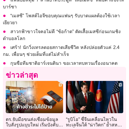
บาร์ซา
“เมสซี” โพสต์ไอจีขอบคุณแฟนๆ รับบาดแผลต้องใช้เวลา
เยียวยา
สาวกฟ้าขาวใจคอไม่ดี “ซ้อก้าด” ตัดเสื้อเมสซีก่อนเกมชิง
ดำบอลโลก
เศร้า! นักวิ่งเทรลดอยสกาดเสียชีวิต หลังปล่อยตัวแค่ 2.4
กม. เพื่อนๆ ช่วยเต็มที่แต่ไม่สำเร็จ
กุนซือทีมชาติอาร์เจนตินา ขอเวลาทบทวนเรื่องอนาคต
ข่าวล่าสุด
ตร.จับมือขนส่งเชื่อมข้อมูล
“รูบิโอ” ชี้จีนเคลื่อนไหวใน
ใบสั่งรูปแบบใหม่ เริ่มบังคับ
ทะเลจีนใต้ “น่าวิตก” ย้ำสหรัฐ