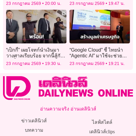
ใช้ 1 ส.ค.นี้ หากค้างชำระไม่
ไม่ทิ้งฟิลิปปินส์
23 กรกฎาคม 2569
20:00 น.
23 กรกฎาคม 2569
19:47 น.
ได้รับป้ายภาษีจริง
“เป็กกี้” เผยโจทก์นำเงินมา
“Google Cloud” ชี้ ไทยนำ
วางศาลเรียบร้อย จากนี้สู้กัน
“Agentic AI” มาใช้จะช่วย
บนชั้นศาล เอฟซีเชียร์ให้สู้ๆ
สร้าง มูลค่าเศรษฐกิจได้กว่า
23 กรกฎาคม 2569
19:30 น.
23 กรกฎาคม 2569
19:21 น.
อย่าถอย!
1.4 ล้านล้านบาท
อ่านความจริง อ่านเดลินิวส์
ข่าวเดลินิวส์
ไลฟ์สไตล์
บทความ
เดลินิวส์clips