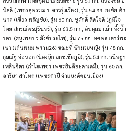
ส่วนนักกีฬาไทยชุดนี้ นักมวยชาย รุ่น 51 กก. ฉลองชัย มี
นิลดี (เพชรสุพรรณ ป.ดาวรุ่งเรือง), รุ่น 54 กก. ธงชัย หัว
นาค (เขี้ยว พรัญชัย), รุ่น 60 กก. ชูศักดิ์ ติดใจดี (ภูมิใจ
ไทย ปกรณ์พรสุรินทร์), รุ่น 63.5 กก., อับดุลมาเล็ก ทิ้งน้ำ
รอบ (ธนูเพชร ว.สังข์ประไพ), รุ่น 75 กก. ทศพล เสาร์พะ
เนา (เด่นพนม พราน26) ขณะที่ นักมวยหญิง รุ่น 48 กก. 
กุลณัฐ อ่อนอก (น้องนุ๊ก มกช.ชัยภูมิ), รุ่น 54 กก. ธนิษฐา 
เพลินจิตร (กำไลเพชร เพชรยินดีอะคาเดมี่), รุ่น 60 กก. 
อารียา สาโหด (เพชรตาปี จ่าแบงค์ดอนเมือง)