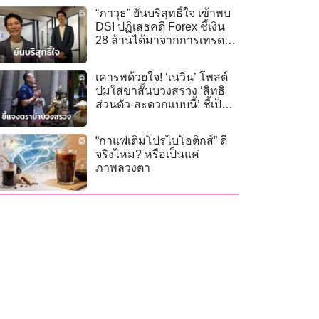
“ภาวุธ” ยันบริสุทธิ์ใจ เข้าพบ
DSI ปฏิเสธคดี Forex ชี้เงิน
28 ล้านได้มาจากการเทรด
ทอง
เคารพด้วยใจ! ‘เนวิน’ โพสต์
ปมใส่ขาสั้นบวงสรวง ‘สิทธิ
ส่วนตัว-สะดวกแบบนี้’ ชี้เป็น
พิธีของสโมสร มาทีไรได้
แชมป์ทุกปี
“กาแฟเติมโปรไบโอติกส์” ดี
จริงไหม? หรือเป็นแค่
ภาพลวงตา