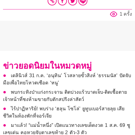
1 ครั้ง
ข่าวยอดนิยมในหมวดหมู่
เดลินิวส์ 31 ก.ค. ‘อนุทิน’ โวสลายขั้วสิงห์ ‘ธรรมนัส’ ปัดจับ
มือเพื่อไทยโหวตเชือด ‘หนู’
พบกระทิงป่าแก่งกระจาน ติดบ่วงแร้วบาดเจ็บ-ติดเชื้อตาย
เจ้าหน้าที่ชงห้ามขายกับดักสปริงล่าสัตว์
ไร้ปาฏิหาริย์! พบร่าง ‘ฮลุน โซโล่’ ยูทูบเบอร์สายลุย เสีย
ชีวิตในห้องพักที่จอร์เจีย
มาแล้ว! “แม่น้ำหนึ่ง” เปิดแนวทางเลขเด็ดงวด 1 ส.ค. 69 ชู
เลขเด่น คอหวยจับตาเลขท้าย 2 ตัว-3 ตัว