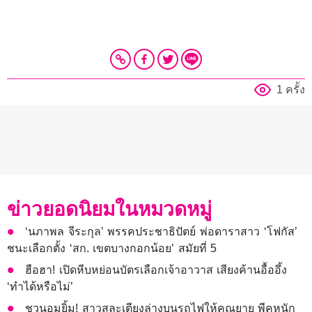
1 ครั้ง
ข่าวยอดนิยมในหมวดหมู่
‘นภาพล จีระกุล’ พรรคประชาธิปัตย์ พ่อดาราสาว ‘โฟกัส’
ชนะเลือกตั้ง ‘สก. เขตบางกอกน้อย’ สมัยที่ 5
ฮือฮา! เปิดหีบหย่อนบัตรเลือกเจ้าอาวาส เสียงค้านอื้ออึ้ง
‘ทำได้หรือไม่’
ชวนอมยิ้ม! สาวสละเตียงล่างบนรถไฟให้คุณยาย พีคหนัก