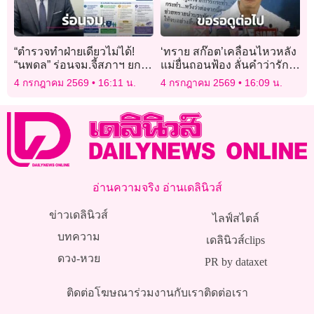
“ตำรวจทำฝ่ายเดียวไม่ได้!
‘ทราย สก๊อต’เคลื่อนไหวหลัง
“นพดล” ร่อนจม.จี้สภาฯ ยก
แม่ยื่นถอนฟ้อง ลั่นคำว่ารัก
ระดับ “อาสาตำรวจบ้านยุค
วัดด้วยการกระทำ!
4 กรกฎาคม 2569
16:11 น.
4 กรกฎาคม 2569
16:09 น.
ใหม่” ดึงงบคู่ปรับหนุน
อ่านความจริง อ่านเดลินิวส์
ข่าวเดลินิวส์
ไลฟ์สไตล์
บทความ
เดลินิวส์clips
ดวง-หวย
PR by dataxet
ติดต่อโฆษณา
ร่วมงานกับเรา
ติดต่อเรา