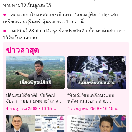
ทาบทามให้เป็นลูกสะใภ้
คอหวยตาโตแห่ส่องทะเบียนรถ “หลวงปู่ศิลา” ปลุกเสก
เหรียญจอมสุรินทร์ ลุ้นรวยงวด 1 ก.ค. นี้
เดลินิวส์ 28 มิ.ย.ปลัดรุ่งเรืองประกันตัว บิ๊กเต่าเค้นยิบ ลาก
ไส้ต้มโกงสอบสถ.
ข่าวล่าสุด
ปล้นสมบัติชาติ! ‘ชัยวัฒน์’
“หัวเว่ย”ขับเคลื่อนระบบ
จับตา ‘กมธ.กฎหมาย’ สางปม
พลังงานสะอาดด้วย
ทับลานดันแนวเขตปี 43 เลี่ยง
เทคโนโลยีดิจิทัล
4 กรกฎาคม 2569
16:15 น.
4 กรกฎาคม 2569
16:15 น.
พิสูจน์สิทธิ