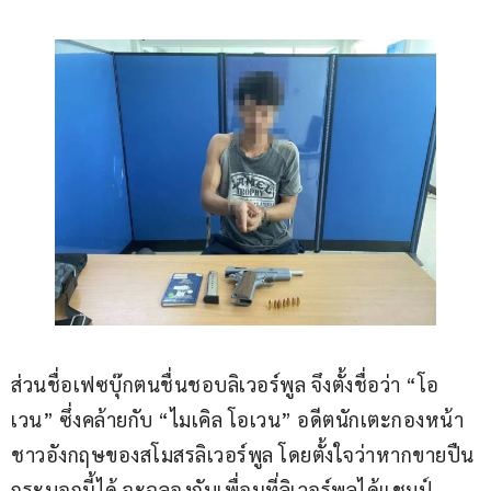
ส่วนชื่อเฟซบุ๊กตนชื่นชอบลิเวอร์พูล จึงตั้งชื่อว่า “โอ
เวน” ซึ่งคล้ายกับ “ไมเคิล โอเวน” อดีตนักเตะกองหน้า
ชาวอังกฤษของสโมสรลิเวอร์พูล โดยตั้งใจว่าหากขายปืน
กระบอกนี้ได้ จะฉลองกับเพื่อนที่ลิเวอร์พูลได้แชมป์