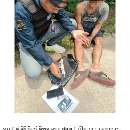
พล.ต.ต.ศิริวัฒน์ ดีพอ ผบก.สอท.1 เปิดเผยว่า จากการ