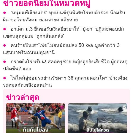
ข่าวยอดนิยมในหมวดหมู่
‘หนุ่มแพ้เสียงแตร’ ทุบเบนซ์รุ่นพิเศษโร่พบตำรวจ น้อมรับ
ผิด ขอโทษสังคม ยอมจ่ายค่าเสียหาย
อาเด็ก ม.3 ยื่นขอรับเงินเยียวยาให้ ‘ปู่-ย่า’ ปฏิเสธตอบปม
แชตหลุดคุยแม่ ‘ถูกกลั่นแกล้ง’
คนร้ายปีนเสาไฟขโมยหม้อแปลง 50 kva มูลค่ากว่า 3
แสนบาทริมถนนปทุมธานี
กราดยิงโรงเรียน! สลดครูชาย-หญิงถูกยิงเสียชีวิต ผู้ก่อเหตุ
ปลิดชีพตัวเอง
ไฟไหม้อู่ซ่อมรถย่านรัชดาฯ 36 ลุกลามคอนโดฯ ข้างเคียง
ระดมสกัดเพลิงอลหม่าน
ข่าวล่าสุด