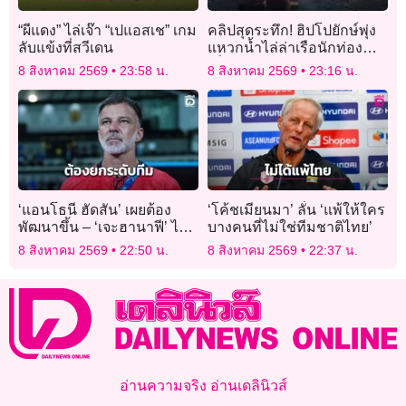
“ผีแดง” ไล่เจ๊า “เปแอสเช” เกม
คลิปสุดระทึก! ฮิปโปยักษ์พุ่ง
ลับแข้งที่สวีเดน
แหวกน้ำไล่ล่าเรือนักท่อง
เที่ยวในบอตสวานา
8 สิงหาคม 2569
23:58 น.
8 สิงหาคม 2569
23:16 น.
‘แอนโธนี ฮัดสัน’ เผยต้อง
‘โค้ชเมียนมา’ ลั่น ‘แพ้ให้ใคร
พัฒนาขึ้น – ‘เจะฮานาฟี’ ไม่
บางคนที่ไม่ใช่ทีมชาติไทย’
เครียดยิงจุดโทษ
8 สิงหาคม 2569
22:50 น.
8 สิงหาคม 2569
22:37 น.
อ่านความจริง อ่านเดลินิวส์