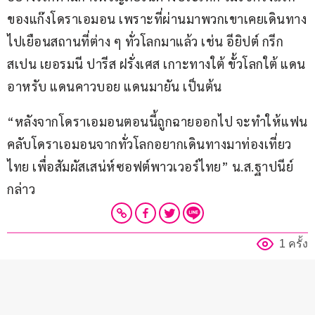
ของแก๊งโดราเอมอน เพราะที่ผ่านมาพวกเขาเคยเดินทาง
ไปเยือนสถานที่ต่าง ๆ ทั่วโลกมาแล้ว เช่น อียิปต์ กรีก 
สเปน เยอรมนี ปารีส ฝรั่งเศส เกาะทางใต้ ขั้วโลกใต้ แดน
อาหรับ แดนคาวบอย แดนมายัน เป็นต้น 
“หลังจากโดราเอมอนตอนนี้ถูกฉายออกไป จะทำให้แฟน
คลับโดราเอมอนจากทั่วโลกอยากเดินทางมาท่องเที่ยว
ไทย เพื่อสัมผัสเสน่ห์ซอฟต์พาวเวอร์ไทย” น.ส.ฐาปนีย์ 
กล่าว
1 ครั้ง