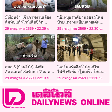
มีเงื่อนงำ! เจ้าภาพงานเลี้ยง
“เอ็ม-บุษราคัม” ถอยรถใหม่
ล้มทับแก้วไวน์เสียชีวิต
ป้ายแดง ทะเบียนสวยเด่น
ตำรวจสงสัยอาจไม่ใช่
ดึงดูดคอหวยให้อวยพรรัวว่า
29 กรกฎาคม 2569
22:39 น.
29 กรกฎาคม 2569
22:30 น.
อุบัติเหตุ
รวย!
สบอ.3 (บ้านโป่ง) ส่งทีม
“แอร์พอร์ตลิงก์” ยังแก้ไข
สัตวแพทย์เร่งรักษา “สีดอทอง
ไฟฟ้าขัดข้องไม่เสร็จ ใช้เวลา
ม้วน” ช้างป่าบาดเจ็บที่
เดินทางนานขึ้น 30 นาที ขอ
29 กรกฎาคม 2569
22:13 น.
29 กรกฎาคม 2569
21:30 น.
บ่อพลอย คาดสู้กันเองใน
คืนค่าอยู่เกินเวลาได้
โขลง