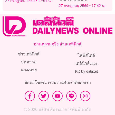
27 กรกฎาคม 2569
17:51 น.
นครราชสีมา-หนองคาย 8
27 กรกฎาคม 2569
17:42 น.
สัญญา 3.4 แสนล้าน เปิดปี 74
อ่านความจริง อ่านเดลินิวส์
ข่าวเดลินิวส์
ไลฟ์สไตล์
บทความ
เดลินิวส์clips
ดวง-หวย
PR by dataxet
ติดต่อโฆษณา
ร่วมงานกับเรา
ติดต่อเรา
© 2026 บริษัท สี่พระยาการพิมพ์ จำกัด