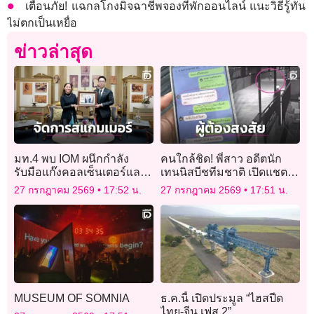
เตือนภัย! แฉกลโกงมิจฉาชีพจองที่พักออนไลน์ แนะวิธีรู้ทัน
ไม่ตกเป็นเหยื่อ
ข่าวล่าสุด
มท.4 พบ IOM ผนึกกำลัง
คนใกล้ชิด! พี่สาว อดีตนัก
รับมือแก๊งคอลเซ็นเตอร์และ
เทนนิสบีชทีมชาติ เปิดแชต-
การค้ามนุษย์ข้ามแดน
วงจรปิด ผู้ต้องสงสัย
27 กรกฎาคม 2569
17:52 น.
27 กรกฎาคม 2569
17:51 น.
MUSEUM OF SOMNIA
ธ.ค.นี้ เปิดประมูล “ไฮสปีด
ไทย-จีน เฟส 2”