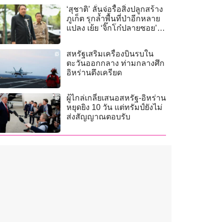
‘สุชาติ’ ลั่นจ่อรื้อสิ่งปลูกสร้าง
ภูเก็ต รุกล้ำพื้นที่ป่าอีกหลาย
แปลง เย้ย ‘จิ๊กโก๋ปลายซอย’
ไม่กล้าออกหน้า
สหรัฐเสริมเครื่องบินรบใน
ตะวันออกกลาง ท่ามกลางศึก
อิหร่านตึงเครียด
ผู้ไกล่เกลี่ยเสนอสหรัฐ-อิหร่าน
หยุดยิง 10 วัน แต่ทรัมป์ยังไม่
ส่งสัญญาณตอบรับ