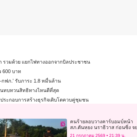
อพัก รวมด้วย แยกไฟทางออกจากบิลประชาชน
ยว 600 บาท
-กฟภ.’ รับภาระ 1.8 หมื่นล้าน
ื่นทบทวนสิทธิทางไหนดีที่สุด
ผู้ประกอบการสร้างธุรกิจเติบโตควบคู่ชุมชน
คนร้ายลอบวางคาร์บอมบ์หน้า
สภ.ตันหยง นราธิวาส ก่อนซิ่ง 
หนี ไร้เจ็บ
21 กรกฎาคม 2569
21:39 น.