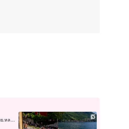
จยย.หลบ