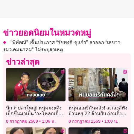
ข่าวยอดนิยมในหมวดหมู่
“พิพัฒน์” เซ็นประกาศ “รัชพงศ์ ชูแก้ว” ลาออก “เลขาฯ
รมว.คมนาคม” ไม่ระบุสาเหตุ
ข่าวล่าสุด
นึกว่าปลาใหญ่! หนุ่มผงะดึง
หนุ่มอเมริกันคลั่ง! ละเลงสีพัง
เบ็ดขึ้นมาเป็น ‘กะโหลกเด็ก’
บ้านหรู 22 ล้านยับ ก่อนดิ่ง
จมน้ำปริศนาหน้าวัด
ทะเลสาบจมดับต่อหน้าเจ้า
8 กรกฎาคม 2569
1:06 น.
8 กรกฎาคม 2569
1:00 น.
หน้าที่!