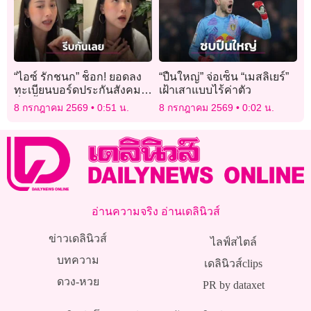
“ไอซ์ รักชนก” ช็อก! ยอดลง
“ปืนใหญ่” จ่อเซ็น “เมสลิเยร์”
ทะเบียนบอร์ดประกันสังคม
เฝ้าเสาแบบไร้ค่าตัว
ต่ำเตี้ย น้อยกว่ายอดไลก์คลิป
8 กรกฎาคม 2569
0:51 น.
8 กรกฎาคม 2569
0:02 น.
ที่นอนสีชมพู!
อ่านความจริง อ่านเดลินิวส์
ข่าวเดลินิวส์
ไลฟ์สไตล์
บทความ
เดลินิวส์clips
ดวง-หวย
PR by dataxet