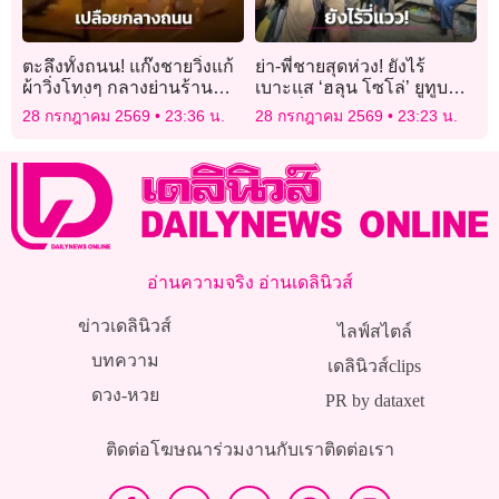
ตะลึงทั้งถนน! แก๊งชายวิ่งแก้
ย่า-พี่ชายสุดห่วง! ยังไร้
ผ้าวิ่งโทงๆ กลางย่านร้าน
เบาะแส ‘ฮลุน โซโล่’ ยูทูบ
อาหารชื่อดังในออสเตรเลีย
เบอร์ชื่อดังหายตัวปริศนา
28 กรกฎาคม 2569
23:36 น.
28 กรกฎาคม 2569
23:23 น.
จอร์เจีย
อ่านความจริง อ่านเดลินิวส์
ข่าวเดลินิวส์
ไลฟ์สไตล์
บทความ
เดลินิวส์clips
ดวง-หวย
PR by dataxet
ติดต่อโฆษณา
ร่วมงานกับเรา
ติดต่อเรา