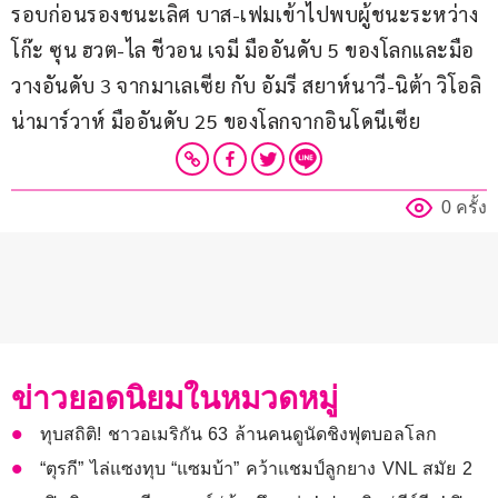
รอบก่อนรองชนะเลิศ บาส-เฟมเข้าไปพบผู้ชนะระหว่าง
โก๊ะ ซุน ฮวต-ไล ชีวอน เจมี มืออันดับ 5 ของโลกและมือ
วางอันดับ 3 จากมาเลเซีย กับ อัมรี สยาห์นาวี-นิต้า วิโอลิ
น่ามาร์วาห์ มืออันดับ 25 ของโลกจากอินโดนีเซีย
0 ครั้ง
ข่าวยอดนิยมในหมวดหมู่
ทุบสถิติ! ชาวอเมริกัน 63 ล้านคนดูนัดชิงฟุตบอลโลก
“ตุรกี” ไล่แซงทุบ “แซมบ้า” คว้าแชมป์ลูกยาง VNL สมัย 2