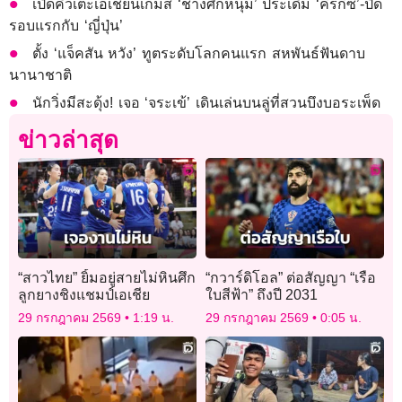
เปิดคิวเตะเอเชียนเกมส์ ‘ช้างศึกหนุ่ม’ ประเดิม ‘คีร์กีซ’-ปิด
รอบแรกกับ ‘ญี่ปุ่น’
ตั้ง ‘แจ็คสัน หวัง’ ทูตระดับโลกคนแรก สหพันธ์ฟันดาบ
นานาชาติ
นักวิ่งมีสะดุ้ง! เจอ ‘จระเข้’ เดินเล่นบนลู่ที่สวนบึงบอระเพ็ด
ข่าวล่าสุด
“สาวไทย” ยิ้มอยู่สายไม่หินศึก
“กวาร์ดิโอล” ต่อสัญญา “เรือ
ลูกยางชิงแชมป์เอเชีย
ใบสีฟ้า” ถึงปี 2031
29 กรกฎาคม 2569
1:19 น.
29 กรกฎาคม 2569
0:05 น.