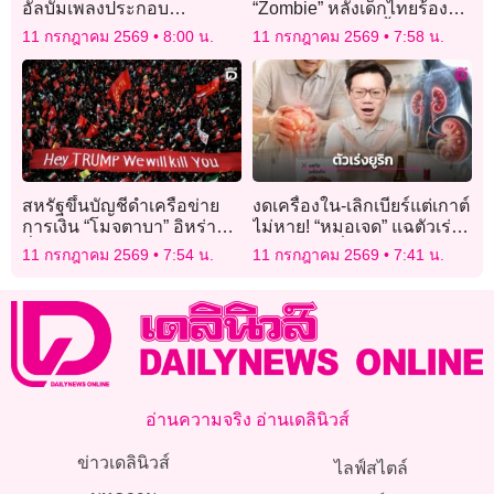
อัลบั้มเพลงประกอบ
“Zombie” หลังเด็กไทยร้อง
ภาพยนตร์สุดเพราะเอาใจ
สะเทือนเวทีโลก ชี้ชัด
11 กรกฎาคม 2569
8:00 น.
11 กรกฎาคม 2569
7:58 น.
แฟนๆ
“ซอมบี้” คืออะไรกันแน่?
สหรัฐขึ้นบัญชีดำเครือข่าย
งดเครื่องใน-เลิกเบียร์แต่เกาต์
การเงิน “โมจตาบา” อิหร่าน
ไม่หาย! “หมอเจด” แฉตัวเร่ง
ลั่นพร้อมตอบโต้
ยูริกตัวจริงที่หลายคนคาดไม่
11 กรกฎาคม 2569
7:54 น.
11 กรกฎาคม 2569
7:41 น.
ถึง!
อ่านความจริง อ่านเดลินิวส์
ข่าวเดลินิวส์
ไลฟ์สไตล์