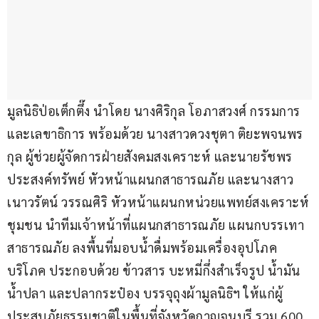
มูลนิธิป่อเต็กตึ๊ง นำโดย นางศิริกุล โอภาสวงศ์ กรรมการ
และเลขาธิการ พร้อมด้วย นางสาวดวงชุตา ติยะพจนพร
กุล ผู้ช่วยผู้จัดการฝ่ายสังคมสงเคราะห์ และนายรัชพร 
ประสงค์ทรัพย์ หัวหน้าแผนกสาธารณภัย และนางสาว
เนาวรัตน์ วรรณศิริ หัวหน้าแผนกหน่วยแพทย์สงเคราะห์
ชุมชน นำทีมเจ้าหน้าที่แผนกสาธารณภัย แผนกบรรเทา
สาธารณภัย ลงพื้นที่มอบน้ำดื่มพร้อมเครื่องอุปโภค
บริโภค ประกอบด้วย ข้าวสาร บะหมี่กึ่งสำเร็จรูป น้ำมัน 
น้ำปลา และปลากระป๋อง บรรจุถุงผ้ามูลนิธิฯ ให้แก่ผู้
ประสบภัยธรรมชาติในพื้นที่จังหวัดกาญจนบุรี รวม 600 