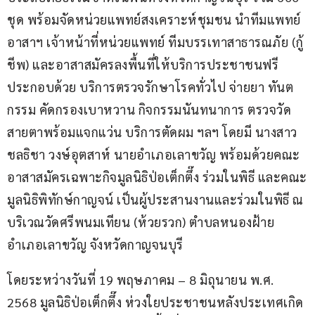
ชุด พร้อมจัดหน่วยแพทย์สงเคราะห์ชุมชน นำทีมแพทย์
อาสาฯ เจ้าหน้าที่หน่วยแพทย์ ทีมบรรเทาสาธารณภัย (กู้
ชีพ) และอาสาสมัครลงพื้นที่ให้บริการประชาชนฟรี 
ประกอบด้วย บริการตรวจรักษาโรคทั่วไป จ่ายยา ทันต
กรรม คัดกรองเบาหวาน กิจกรรมนันทนาการ ตรวจวัด
สายตาพร้อมแจกแว่น บริการตัดผม ฯลฯ โดยมี นางสาว
ชลธิชา วงษ์อุตสาห์ นายอำเภอเลาขวัญ พร้อมด้วยคณะ
อาสาสมัครเฉพาะกิจมูลนิธิป่อเต็กตึ๊ง ร่วมในพิธี และคณะ
มูลนิธิพิทักษ์กาญจน์ เป็นผู้ประสานงานและร่วมในพิธี ณ 
บริเวณวัดศรีพนมเทียน (ห้วยรวก) ตำบลหนองฝ้าย 
อำเภอเลาขวัญ จังหวัดกาญจนบุรี
โดยระหว่างวันที่ 19 พฤษภาคม – 8 มิถุนายน พ.ศ. 
2568 มูลนิธิป่อเต็กตึ๊ง ห่วงใยประชาชนหลังประเทศเกิด