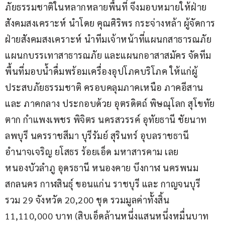
ภัยธรรมชาติในหลากหลายพื้นที่ จึงมอบหมายให้ฝ่าย
สังคมสงเคราะห์ นำโดย คุณศิริพร กระจ่างหล้า ผู้จัดการ
ฝ่ายสังคมสงเคราะห์ นำทีมเจ้าหน้าที่แผนกสาธารณภัย 
แผนกบรรเทาสาธารณภัย และแผนกอาสาสมัคร จัดทีม
พื้นที่มอบน้ำดื่มพร้อมเครื่องอุปโภคบริโภค ให้แก่ผู้
ประสบภัยธรรมชาติ ครอบคลุมภาคเหนือ ภาคอีสาน 
และ ภาคกลาง ประกอบด้วย อุตรดิตถ์ พิษณุโลก สุโขทัย 
ตาก กำแพงเพชร พิจิตร นครสวรรค์ อุทัยธานี ชัยนาท 
ลพบุรี นครราชสีมา บุรีรัมย์ สุรินทร์ อุบลราชธานี 
อำนาจเจริญ ยโสธร ร้อยเอ็ด มหาสารคาม เลย 
หนองบัวลำภู อุดรธานี หนองคาย บึงกาฬ นครพนม 
สกลนคร กาฬสินธุ์ ขอนแก่น ราชบุรี และ กาญจนบุรี 
รวม 29 จังหวัด 20,200 ชุด รวมมูลค่าทั้งสิ้น 
11,110,000 บาท (สิบเอ็ดล้านหนึ่งแสนหนึ่งหมื่นบาท