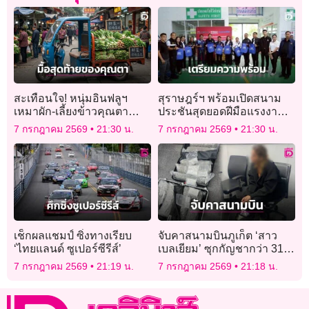
สะเทือนใจ! หนุ่มอินฟลูฯ
สุราษฎร์ฯ พร้อมเปิดสนาม
เหมาผัก-เลี้ยงข้าวคุณตา
ประชันสุดยอดฝีมือแรงงาน!
ชาวนา ก่อนผู้เฒ่าประสบ
สพร.11 ระดมทีมเทคนิค 16
7 กรกฎาคม 2569
21:30 น.
7 กรกฎาคม 2569
21:30 น.
อุบัติเหตุเสียชีวิตตอนกลับ
จังหวัด วางระบบเข้ม
บ้าน
เช็กผลแชมป์ ซิ่งทางเรียบ
จับคาสนามบินภูเก็ต ‘สาว
‘ไทยแลนด์ ซูเปอร์ซีรีส์’
เบลเยียม’ ซุกกัญชากว่า 31
กก. เตรียมบินออกนอก
7 กรกฎาคม 2569
21:19 น.
7 กรกฎาคม 2569
21:18 น.
ประเทศ