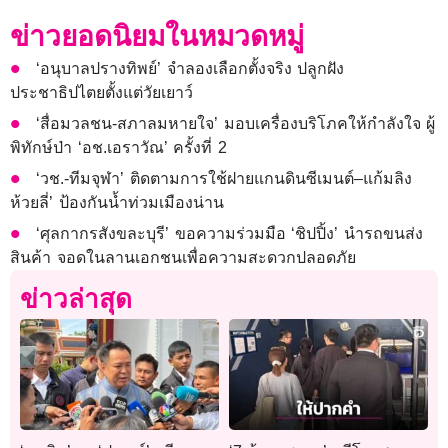
ข่าวยอดนิยมในหมวดหมู่
‘อนุบาลปรางทิพย์’ จำลองเลือกตั้งจริง ปลูกฝัง
ประชาธิปไตยตั้งแต่วัยเยาว์
‘สื่อมวลชน-สภาลมหายใจ’ มอบเครื่องบริโภคให้กำลังใจ ผู้
พิทักษ์ป่า ‘อช.เอราวัณ’ ครั้งที่ 2
‘วช.-ทีมจุฬา’ ติดตามการใช้ฝายแกนดินซีเมนต์–แก้มลิง
ห้วยลี่’ ป้องกันน้ำท่วมเมืองน่าน
‘ศุลกากรสังขละบุรี’ ขอความร่วมมือ ‘ชิปปิ้ง’ นำรถขนส่ง
สินค้า จอดในลานเอกชนเพื่อความสะดวกปลอดภัย
ข่าวล่าสุด