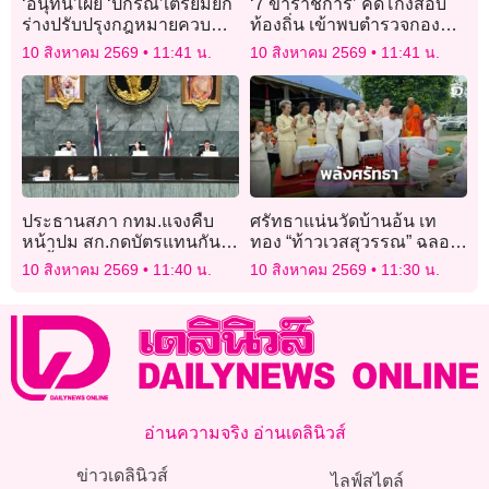
‘อนุทิน’เผย ‘ปกรณ์’เตรียมยก
‘7 ข้าราชการ’ คดีโกงสอบ
ร่างปรับปรุงกฎหมายควบคุม
ท้องถิ่น เข้าพบตำรวจกอง
ปืนฉบับใหม่
ปราบให้ปากคำ
10 สิงหาคม 2569
11:41 น.
10 สิงหาคม 2569
11:41 น.
ประธานสภา กทม.แจงคืบ
ศรัทธาแน่นวัดบ้านอ้น เท
หน้าปม สก.กดบัตรแทนกัน
ทอง “ท้าวเวสสุวรรณ” ฉลอง
ชงตั้งกรรมการสอบ 17
เปรียญธรรม-มอบทุน 205
10 สิงหาคม 2569
11:40 น.
10 สิงหาคม 2569
11:30 น.
ส.ค.นี้
คน
อ่านความจริง อ่านเดลินิวส์
ข่าวเดลินิวส์
ไลฟ์สไตล์