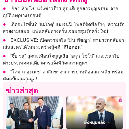
‘ก้อง ห้วยไร่’ แจ้งข่าวร้าย สูญเสียลูกสาวบุญธรรม จาก
อุบัติเหตุทางรถยนต์
เกิดอะไรขึ้น? ‘แม่เกตุ’ แม่เจนนี่ โพสต์ตัดพ้อรัวๆ ‘ความรัก
สวยงามเสมอ’ แฟนคลับห่วงหวั่นเจอมรสุมรักครั้งใหม่
EXCLUSIVE: เปิดความจริง “มิน พีชญา” สามารถกลับมา
เล่นละครได้ไหมระหว่างสู้คดี “ดิไอคอน”
“จิ๊บ วสุ” สุดสะเทือนใจสูญเสีย “ฮลุน โซโล่” แนะเวลาไป
ต่างประเทศคนเดียวควรแจ้งพิกัดสถานทูตฯ
“โดม เดอะเฟซ” ลาสิกขาจากการบวชที่ออสเตรเลีย พร้อม
คัมแบ๊กลุคสุดคูล!
ข่าวล่าสุด