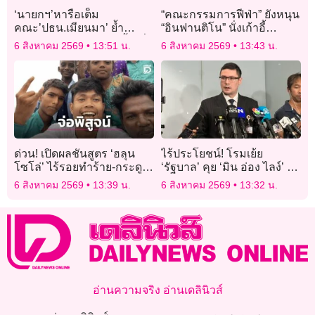
‘นายกฯ’หารือเต็ม
“คณะกรรมการฟีฟ่า” ยังหนุน
คณะ’ปธน.เมียนมา’ ย้ำ
“อินฟานติโน” นั่งเก้าอี้
มิตรภาพและความไว้เนื้อเชื่อ
ประธานต่อไป แม้โดนเล่น
6 สิงหาคม 2569
13:51 น.
6 สิงหาคม 2569
13:43 น.
ใจ ตั้งคณะทำงานแก้ไข
งานหนักจากเรื่องหุ้นบอล
‘ปัญหามลพิษ’ในแม่น้ำ
โลก
ด่วน! เปิดผลชันสูตร ‘ฮลุน
ไร้ประโยชน์! โรมเย้ย
โซโล่’ ไร้รอยทำร้าย-กระดูก
‘รัฐบาล’ คุย ‘มิน อ่อง ไลง์’ แก้
ไม่หัก คาดหัวใจล้มเหลว จ่อ
ปัญหาชายแดน-สารพิษ
6 สิงหาคม 2569
13:39 น.
6 สิงหาคม 2569
13:32 น.
พิสูจน์ปม ‘ไหลตาย-สารพิษ'”
แม่น้ำกก แต่ควบคุม ‘กอง
กำลังว้า’ ไม่ได้
อ่านความจริง อ่านเดลินิวส์