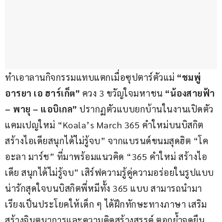
ทำเอาลานกิจกรรมแทบแตกเมื่อซุปตาร์ตัวแม่ 
“ชมพู่ 
อารยา เอ ฮาร์เก็ต” 
ควง 3 ขวัญใจมหาชน 
“น้องสายฟ้า 
– พายุ – แอบิเกล” 
ปรากฏตัวแบบยกบ้านในงานเปิดตัว
แคมเปญใหม่ “Koala’s March 365 คำใหม่บนบิสกิต 
สร้างไอเดียสนุกได้ไม่รู้จบ” จากแบรนด์ขนมสุดฮิต “โค
อะลา มาร์ช” ที่มาพร้อมแนวคิด “365 คำใหม่ สร้างไอ
เดีย สนุกได้ไม่รู้จบ” เสิร์ฟความรู้คู่ความอร่อยในรูปแบบ
น่ารักสุดใจบนบิสกิตพี่หมีทั้ง 365 แบบ สามารถนำมา
เรียงเป็นประโยคให้เด็ก ๆ ได้ฝึกทักษะทางภาษา เสริม
สร้างจินตนาการและความคิดสร้างสรรค์ ตอกย้ำจุดยืน