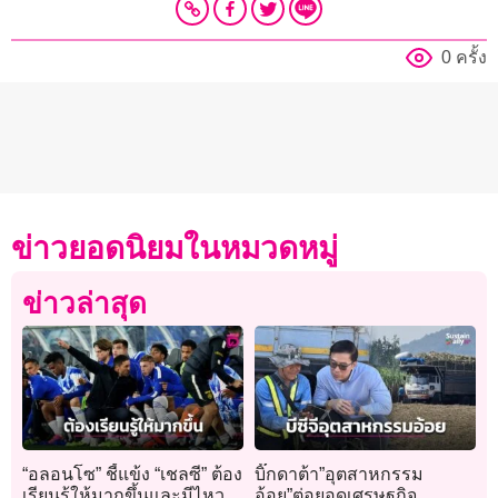
0 ครั้ง
ข่าวยอดนิยมในหมวดหมู่
ข่าวล่าสุด
“อลอนโซ” ชี้แข้ง “เชลซี” ต้อง
บิ๊กดาต้า”อุตสาหกรรม
เรียนรู้ให้มากขึ้นและมีไหว
อ้อย”ต่อยอดเศรษฐกิจ