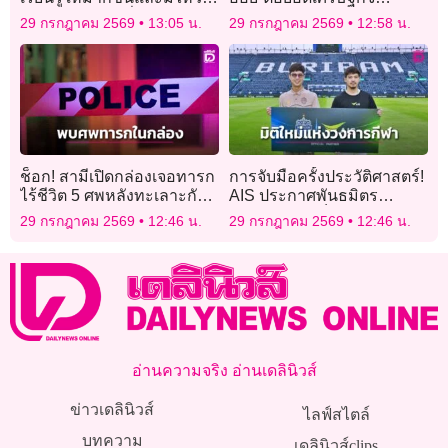
พริบในการเล่นที่ถูกต้อง
หมุนเวียน
29 กรกฎาคม 2569
13:05 น.
29 กรกฎาคม 2569
12:58 น.
ช็อก! สามีเปิดกล่องเจอทารก
การจับมือครั้งประวัติศาสตร์!
ไร้ชีวิต 5 ศพหลังทะเลาะกับ
AIS ประกาศพันธมิตร
ภรรยา
“บุรีรัมย์ ยูไนเต็ด”ร่วมพลิก
29 กรกฎาคม 2569
12:46 น.
29 กรกฎาคม 2569
12:46 น.
โฉมยกระดับอุตสาหกรรม
ฟุตบอลไทย สร้างมิติใหม่แห่ง
วงการกีฬา
อ่านความจริง อ่านเดลินิวส์
ข่าวเดลินิวส์
ไลฟ์สไตล์
บทความ
เดลินิวส์clips