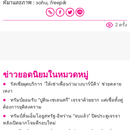
ที่มาและภาพ : sohu, freepik
2 ครั้ง
ข่าวยอดนิยมในหมวดหมู่
รัสเซียผุดบริการ ‘ให้เช่าเพื่อนร่วมวงบาร์บีคิว’ ช่วยคลาย
เหงา
ทรัมป์ยอมรับ “ปูติน-เซเลนสกี” เจรจาด้วยยาก แต่เชื่อทั้งคู่
ต้องการยุติสงคราม
ทรัมป์ลั่นเอ็มโอยูสหรัฐ-อิหร่าน “จบแล้ว” ปิดประตูเจรจา
หลังเปิดฉากโจมตีรอบใหม่