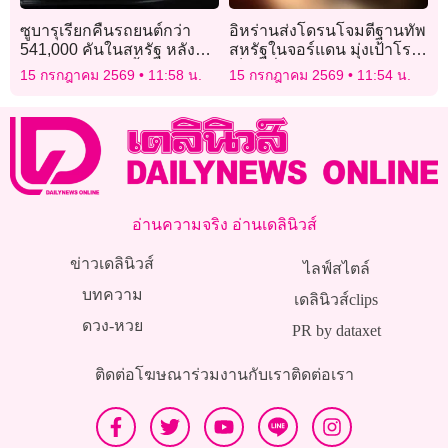
ซูบารุเรียกคืนรถยนต์กว่า
อิหร่านส่งโดรนโจมตีฐานทัพ
541,000 คันในสหรัฐ หลังพบ
สหรัฐในจอร์แดน มุ่งเป้าโรง
ติดป้ายบอกพิกัดน้ำหนักผิด
เก็บเครื่องบินเอฟ-18
15 กรกฎาคม 2569
11:58 น.
15 กรกฎาคม 2569
11:54 น.
อ่านความจริง อ่านเดลินิวส์
ข่าวเดลินิวส์
ไลฟ์สไตล์
บทความ
เดลินิวส์clips
ดวง-หวย
PR by dataxet
ติดต่อโฆษณา
ร่วมงานกับเรา
ติดต่อเรา