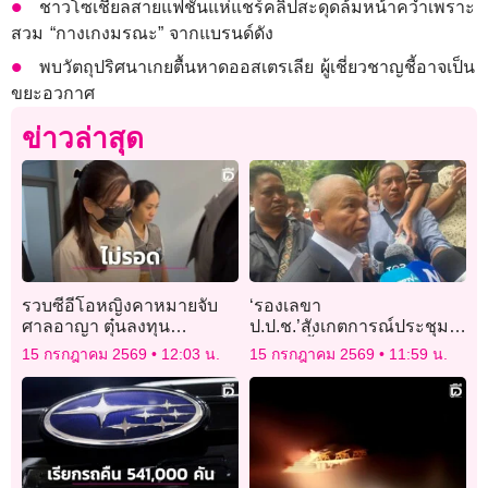
ชาวโซเชียลสายแฟชั่นแห่แชร์คลิปสะดุดล้มหน้าคว่ำเพราะ
สวม “กางเกงมรณะ” จากแบรนด์ดัง
พบวัตถุปริศนาเกยตื้นหาดออสเตรเลีย ผู้เชี่ยวชาญชี้อาจเป็น
ขยะอวกาศ
ข่าวล่าสุด
รวบซีอีโอหญิงคาหมายจับ
‘รองเลขา
ศาลอาญา ตุ๋นลงทุน
ป.ป.ช.’สังเกตการณ์ประชุม
ออนไลน์-ฟอกเงิน แฉ
‘ก.สถ.’ ย้ำเพิกถอน ขรก.
15 กรกฎาคม 2569
12:03 น.
15 กรกฎาคม 2569
11:59 น.
พฤติการณ์แต่งกราฟลวง
5,000 รายชื่อไม่ใช่อำนาจ
เหยื่อ
พิจารณาของ ป.ป.ช.