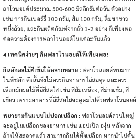
ลาโวนอยด์ประมาณ 500-600 มิลลิกรัมต่อวัน ตัวอย่าง
เช่น การกินเบอร์รี่ 100 กรัม, ส้ม 100 กรัม, ดื่มชาขาว
หนึ่งถ้วย, และกินผลิตภัณฑ์จากถั่ว 1-2 อย่าง ก็เพียงพอ
ต่อความต้องการฟลาโวนอยด์ในแต่ละวันแล้ว
4 เทคนิคง่ายๆ กินฟลาโวนอยด์ให้เพียงพอ!
กินผักผลไม้สีเข้มให้หลากหลาย :
 ฟลาโวนอยด์พบมาก
ในพืชผัก ดังนั้นจึงไม่ควรกินอาหารไม่สมดุล และควร
เลือกผักผลไม้ที่มีสีสดใส เช่น สีส้มเหลือง, สีม่วงเข้ม, สี
เขียว เพราะอาหารที่มีสีสดใสจะอุดมไปด้วยฟลาโวนอยด์
พยายามกินแบบไม่ปอกเปลือก :
 ฟลาโวนอยด์ส่วนใหญ่
จะอยู่ในเปลือกของอาหาร เช่น แอปเปิล องุ่น หลังจาก
ล้างให้สะอาดแล้ว สามารถกินได้ทั้งเปลือก หากนำไปคั้น