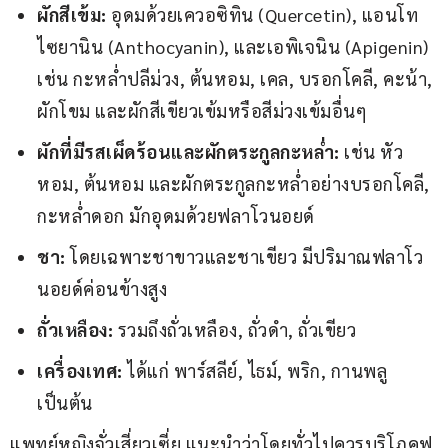
ผักสีเข้ม:
อุดมด้วยเควอซิทิน (Quercetin), แอนโท
ไซยานิน (Anthocyanin), และเอพิเจนิน (Apigenin)
เช่น กะหล่ำปลีม่วง, ต้นหอม, เคล, บรอกโคลี, คะน้า,
ผักโขม และผักสีเขียวเข้มหรือสีม่วงเข้มอื่นๆ
ผักที่มีรสเผ็ดร้อนและผักตระกูลกะหล่ำ:
เช่น หัว
หอม, ต้นหอม และผักตระกูลกะหล่ำอย่างบรอกโคลี,
กะหล่ำดอก มักอุดมด้วยฟลาโวนอยด์
ชา:
โดยเฉพาะชาขาวและชาเขียว มีปริมาณฟลาโว
นอยด์ค่อนข้างสูง
ถั่วเหลือง:
รวมถึงถั่วเหลือง, ถั่วดำ, ถั่วเขียว
เครื่องเทศ:
ได้แก่ พาร์สลีย์, ไธม์, พริก, กานพลู
เป็นต้น
แพทย์หญิงจั่วเสี่ยวเซี่ย แนะนำว่าโดยทั่วไปควรบริโภคฟ