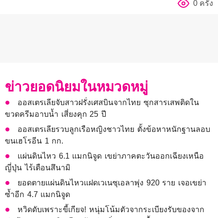
0 ครั้ง
ข่าวยอดนิยมในหมวดหมู่
ออสเตรเลียจับสาวฝรั่งเศสบินจากไทย ซุกสารเสพติดใน
ขวดครีมอาบน้ำ เสี่ยงคุก 25 ปี
ออสเตรเลียรวบลูกเรือหญิงชาวไทย ตั้งข้อหาหนักฐานลอบ
ขนเฮโรอีน 1 กก.
แผ่นดินไหว 6.1 แมกนิจูด เขย่าภาคตะวันออกเฉียงเหนือ
ญี่ปุ่น ไร้เตือนสึนามิ
ยอดตายแผ่นดินไหวแฝดเวเนซุเอลาพุ่ง 920 ราย เจอเขย่า
ซ้ำอีก 4.7 แมกนิจูด
หวิดดับเพราะขี้เกียจ! หนุ่มโน้มตัวจากระเบียงรับของจาก