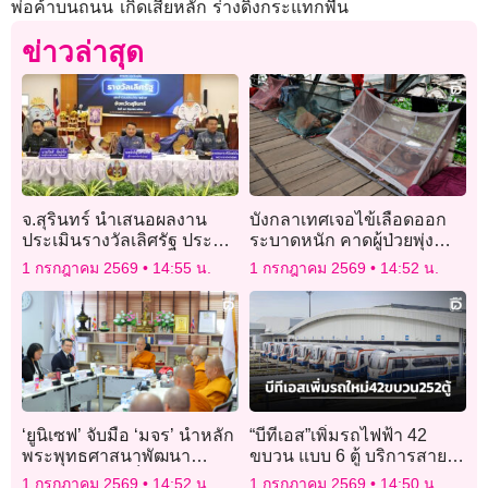
พ่อค้าบนถนน เกิดเสียหลัก ร่างดิ่งกระแทกพื้น
ข่าวล่าสุด
จ.สุรินทร์ นำเสนอผลงาน
บังกลาเทศเจอไข้เลือดออก
ประเมินรางวัลเลิศรัฐ ประจำ
ระบาดหนัก คาดผู้ป่วยพุ่ง
ปี 2569 มุ่งพัฒนาคุณภาพ
หลายเท่าช่วง 2 เดือนข้าง
1 กรกฎาคม 2569
14:55 น.
1 กรกฎาคม 2569
14:52 น.
การให้บริการประชาชน
หน้า
‘ยูนิเซฟ’ จับมือ ‘มจร’ นำหลัก
“บีทีเอส”เพิ่มรถไฟฟ้า 42
พระพุทธศาสนาพัฒนา
ขบวน แบบ 6 ตู้ บริการสาย
คุณภาพชีวิต ‘เด็ก-เยาวชน’
สุขุมวิท“คูคต-เคหะ
1 กรกฎาคม 2569
14:52 น.
1 กรกฎาคม 2569
14:50 น.