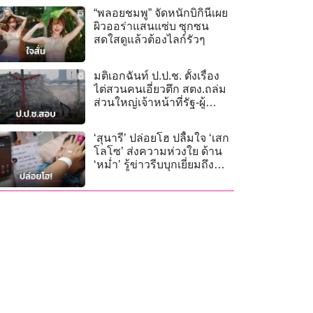
“พลอยชมพู” จัดหนักบิกินีเผย
ผิวออร่าแสนแซ่บ ซุกซน
สดใสดูแล้วต้องไลก์รัวๆ
มติเอกฉันท์ ป.ป.ช. ตั้งเรื่อง
ไต่สวนคนเอี่ยวตึก สตง.ถล่ม
ส่วนใหญ่เจ้าหน้าที่รัฐ-ผู้
บริหาร สตง.
‘สุนารี’ ปล่อยโฮ ปลื้มใจ ‘เสก
โลโซ’ ส่งความห่วงใย ด้าน
‘หม่ำ’ รู้ข่าวรีบบุกเยี่ยมถึง
รพ.!