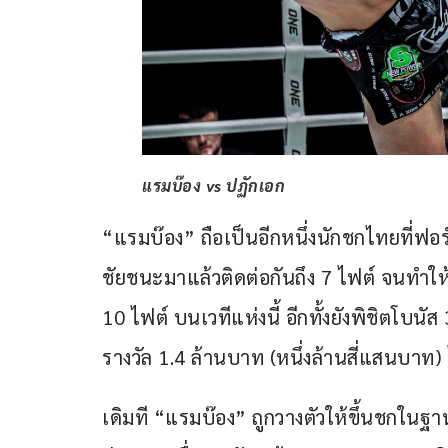
แรมบ๊อง vs ปฏักเอก
“แรมบ๊อง” ถือเป็นอีกหนึ่งนักชกไทยที่ฟอร
ชัยชนะมาแล้วติดต่อกันถึง 7 ไฟต์ จนทำให้
10 ไฟต์ บนเวทีแห่งนี้ อีกทั้งยังพิชิตโบนั
รางวัล 1.4 ล้านบาท (หนึ่งล้านสี่แสนบาท) 
เดิมที “แรมบ๊อง” ถูกวางตัวให้ขึ้นชกในฐานะ