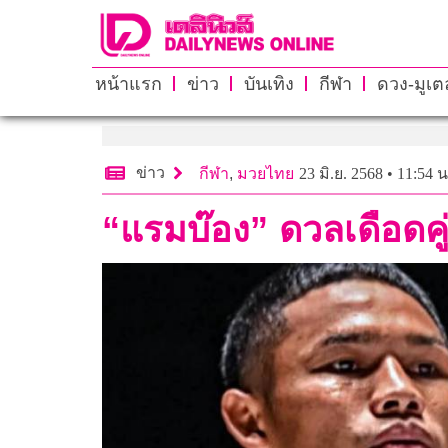
หน้าแรก
ข่าว
บันเทิง
กีฬา
ดวง-มูเตล
ข่าว
กีฬา
,
มวยไทย
23 มิ.ย. 2568 • 11:54 น
“แรมบ๊อง” ดวลเดือดคู่ป