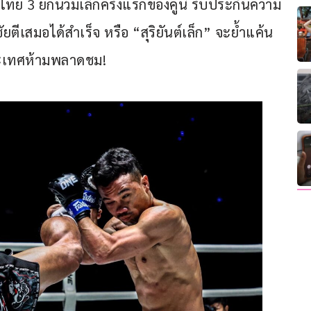
ทย 3 ยกนวมเล็กครั้งแรกของคู่นี้ รับประกันความ
ยตีเสมอได้สำเร็จ หรือ “สุริยันต์เล็ก” จะย้ำแค้น
ประเทศห้ามพลาดชม!