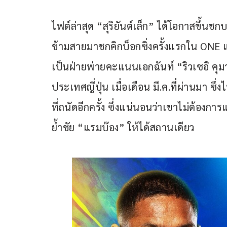
ไฟต์ล่าสุด “สุริยันต์เล็ก” ได้โอกาสขึ้นชก
ข้ามสายมาชกคิกบ็อกซิ่งครั้งแรกใน ONE แต่
เป็นฝ่ายพ่ายคะแนนเอกฉันท์ “ริวเซอิ คุมาง
ประเทศญี่ปุ่น เมื่อเดือน มี.ค.ที่ผ่านมา ซึ่
ที่ถนัดอีกครั้ง ซึ่งแน่นอนว่าเขาไม่ต้องการ
ย้ำชัย “แรมบ๊อง” ให้ได้สถานเดียว