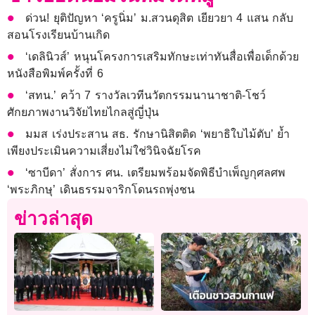
ด่วน! ยุติปัญหา ‘ครูนิ่ม’ ม.สวนดุสิต เยียวยา 4 แสน กลับ
สอนโรงเรียนบ้านเกิด
‘เดลินิวส์’ หนุนโครงการเสริมทักษะเท่าทันสื่อเพื่อเด็กด้วย
หนังสือพิมพ์ครั้งที่ 6
‘สทน.’ คว้า 7 รางวัลเวทีนวัตกรรมนานาชาติ-โชว์
ศักยภาพงานวิจัยไทยไกลสู่ญี่ปุ่น
มมส เร่งประสาน สธ. รักษานิสิตติด ‘พยาธิใบไม้ตับ’ ย้ำ
เพียงประเมินความเสี่ยงไม่ใช่วินิจฉัยโรค
‘ซาบีดา’ สั่งการ ศน. เตรียมพร้อมจัดพิธีบำเพ็ญกุศลศพ
‘พระภิกษุ’ เดินธรรมจาริกโดนรถพุ่งชน
ข่าวล่าสุด