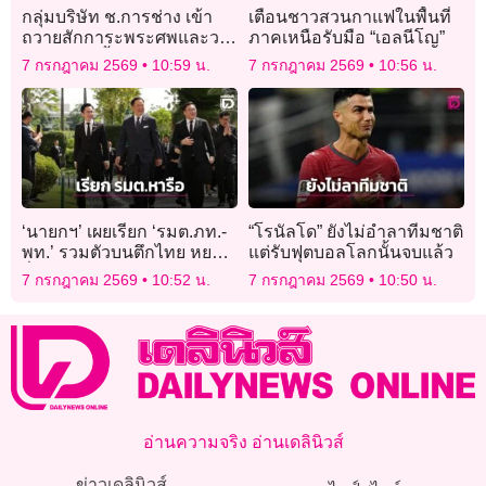
กลุ่มบริษัท ช.การช่าง เข้า
เตือนชาวสวนกาแฟในพื้นที่
ถวายสักการะพระศพและวาง
ภาคเหนือรับมือ “เอลนีโญ”
พวงมาลาเบื้องหน้าพระรูป
7 กรกฎาคม 2569
10:59 น.
7 กรกฎาคม 2569
10:56 น.
สมเด็จพระเจ้าลูกเธอ เจ้าฟ้า
พัชรกิติยาภาฯ
‘นายกฯ’ เผยเรียก ‘รมต.ภท.-
“โรนัลโด” ยังไม่อำลาทีมชาติ
พท.’ รวมตัวบนตึกไทย หยอก
แต่รับฟุตบอลโลกนั้นจบแล้ว
สื่อแค่ ‘กินโจ๊ก’ หลังโดนถาม
7 กรกฎาคม 2569
10:52 น.
7 กรกฎาคม 2569
10:50 น.
แจ้ง ‘ปรับ ครม.’ หรือไม่
อ่านความจริง อ่านเดลินิวส์
ข่าวเดลินิวส์