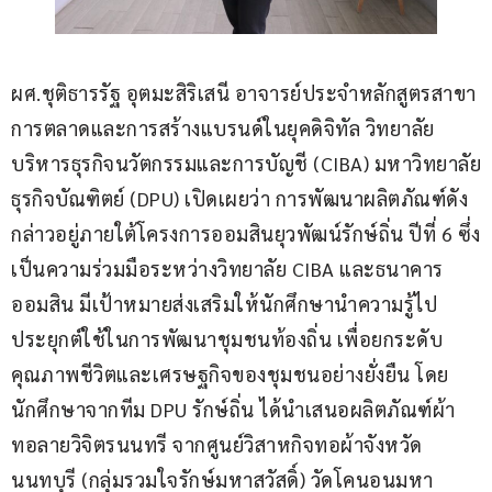
ผศ.ชุติธารรัฐ อุตมะสิริเสนี อาจารย์ประจำหลักสูตรสาขา
การตลาดและการสร้างแบรนด์ในยุคดิจิทัล วิทยาลัย
บริหารธุรกิจนวัตกรรมและการบัญชี (CIBA) มหาวิทยาลัย
ธุรกิจบัณฑิตย์ (DPU) เปิดเผยว่า การพัฒนาผลิตภัณฑ์ดัง
กล่าวอยู่ภายใต้โครงการออมสินยุวพัฒน์รักษ์ถิ่น ปีที่ 6 ซึ่ง
เป็นความร่วมมือระหว่างวิทยาลัย CIBA และธนาคาร
ออมสิน มีเป้าหมายส่งเสริมให้นักศึกษานำความรู้ไป
ประยุกต์ใช้ในการพัฒนาชุมชนท้องถิ่น เพื่อยกระดับ
คุณภาพชีวิตและเศรษฐกิจของชุมชนอย่างยั่งยืน โดย
นักศึกษาจากทีม DPU รักษ์ถิ่น ได้นำเสนอผลิตภัณฑ์ผ้า
ทอลายวิจิตรนนทรี จากศูนย์วิสาหกิจทอผ้าจังหวัด
นนทบุรี (กลุ่มรวมใจรักษ์มหาสวัสดิ์) วัดโคนอนมหา