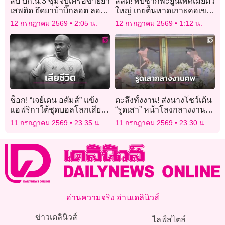
สืบ บก.น.3 ซุ่มจับเครือข่ายยา
สลด! พบซากพะยูนเพศเมียตัว
เสพติด ยึดยาบ้าบิ๊กลอต ลอบ
ใหญ่ เกยตื้นหาดเกาะคอเขา
ขนเข้ากรุง
พังงา เร่งผ่าชันสูตรหาสาเหตุ
12 กรกฎาคม 2569
2:05 น.
12 กรกฎาคม 2569
1:12 น.
ช็อก! “เจย์เดน อดัมส์” แข้ง
ตะลึงทั้งงาน! ส่งนางโชว์เต้น
แอฟริกาใต้ชุดบอลโลกเสีย
“รูดเสา” หน้าโลงกลางงาน
ชีวิต
พิธีศพเจ้าของบาร์เก่าย่าน
11 กรกฎาคม 2569
23:35 น.
11 กรกฎาคม 2569
23:30 น.
“โคมแดง”
อ่านความจริง อ่านเดลินิวส์
ข่าวเดลินิวส์
ไลฟ์สไตล์