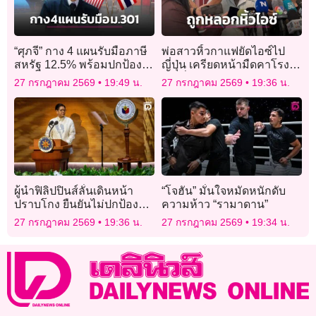
“ศุภจี” กาง 4 แผนรับมือภาษี
พ่อสาวหิ้วกาแฟยัดไอซ์ไป
สหรัฐ 12.5% พร้อมปกป้อง
ญี่ปุ่น เครียดหน้ามืดคาโรง
ผลประโยชน์ชาติ
พัก มั่นใจลูกถูกหลอกใช้
27 กรกฎาคม 2569
19:49 น.
27 กรกฎาคม 2569
19:36 น.
ผู้นำฟิลิปปินส์ลั่นเดินหน้า
“โจฮัน” มั่นใจหมัดหนักดับ
ปราบโกง ยืนยันไม่ปกป้องคน
ความห้าว “รามาดาน”
ใกล้ชิด
27 กรกฎาคม 2569
19:36 น.
27 กรกฎาคม 2569
19:34 น.