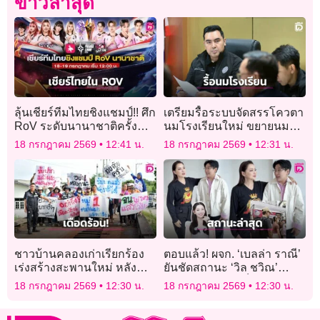
ข่าวล่าสุด
ลุ้นเชียร์ทีมไทยชิงแชมป์!! ศึก
เตรียมรื้อระบบจัดสรรโควตา
RoV ระดับนานาชาติครั้ง
นมโรงเรียนใหม่ ขยายนมฟรี
ใหญ่แห่งปี “APL 2026”
ถึง ม.3
18 กรกฎาคม 2569
12:41 น.
18 กรกฎาคม 2569
12:31 น.
ชาวบ้านคลองเก่าเรียกร้อง
ตอบแล้ว! ผจก. ‘เบลล่า ราณี’
เร่งสร้างสะพานใหม่ หลัง
ยันชัดสถานะ ‘วิล ชวิณ’
ล่าช้านานนับเดือนส่งผลกระ
ล่าสุด หลังมีคนเห็นควงคู่สวี
18 กรกฎาคม 2569
12:30 น.
18 กรกฎาคม 2569
12:30 น.
ทบเศรษฐกิจในพื้นที่
ทสิงคโปร์