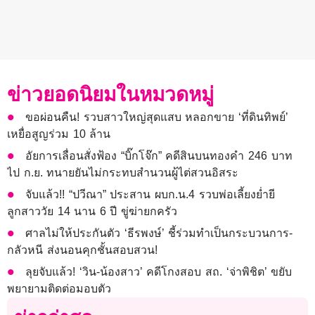
ข่าวยอดนิยมในหมวดหมู่
ขอผ่อนคืน! รวบสาวใหญ่สุดแสบ หลอกขาย ‘ที่ดินทิพย์’
เหยื่อสูญร่วม 10 ล้าน
อัยการเลื่อนสั่งฟ้อง “บิ๊กโจ๊ก” คดีสินบนทองคำ 246 บาท
ไป ก.ย. ทนายยันไม่กระทบสำนวนผู้ไต่สวนอิสระ
จับแล้ว!! “ปวีณา” ประสาน ผบก.น.4 รวบพ่อเลี้ยงย่ำยี
ลูกสาววัย 14 นาน 6 ปี ขู่ฆ่ายกครัว
ศาลไม่ให้ประกันตัว ‘ธีรพงษ์’ ชี้ร่วมทำเป็นกระบวนการ-
กลัวหนี ส่งนอนคุกชั้นสอบสวน!
ลุยจับแล้ว! ‘วิน-น้องสาว’ คดีโกงสอบ สถ. ‘จ่าพิชิต’ ขยับ
พยายามติดต่อมอบตัว