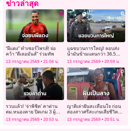
ข่าวล่าสุด
“ผีแดง” ทำเซอร์ไพรส์! จ่อ
แฉขบวนการใหญ่! ลอบส่ง
คว้า “ตีเลอมันส์” ร่วมทัพ
น้ำมันข้ามแดนกว่า 36.5
ล้านลิตร รัฐเสียหาย 226 ล้าน
13 กรกฎาคม 2569
21:04 น.
13 กรกฎาคม 2569
20:59 น.
รวบแล้ว! ‘จ่าพิชิต’ คาด่าน
ญาติเล่าฝันสะเทือนใจ ก่อน
ตม.หนองคาย ปิดเกม 3 ผู้
สองสาวศรีสะเกษเสียชีวิต
ต้องหาคดีโกงสอบ สถ.
เหตุไฟไหม้โรงเบียร์
13 กรกฎาคม 2569
20:53 น.
13 กรกฎาคม 2569
20:51 น.
ลาดพร้าว