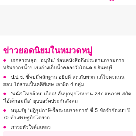
ข่าวยอดนิยมในหมวดหมู่
เอกสารหลุด! ‘อนุทิน’ ร่อนหนังสือถึงประธานกรรมการ
ทรัพยากรน้ำฯ เร่งอ่างเก็บน้ำคลองวังโตนด จ.จันทบุรี
ป.ป.ช. ชี้พบมีหลักฐาน อธิบดี สถ.กับพวก แก้ไขคะแนน
สอบ ไต่สวนเป็นคดีพิเศษ เอาผิด 4 กลุ่ม
‘พนัส ไทยล้วน’ เดือด! ลั่นบุกทุกโรงงาน 287 สหภาพ สกัด
‘ไอ้เด็กอมมือ’ ฮุบบอร์ดประกันสังคม
หนุนรัฐ ‘ปฏิรูปภาษี-รื้อระบบราชการ’ ชี้ 5 ข้อจำกัดงบฯ ปี
70 ทำเศรษฐกิจโตยาก
ภาวะหัวใจล้มเหลว