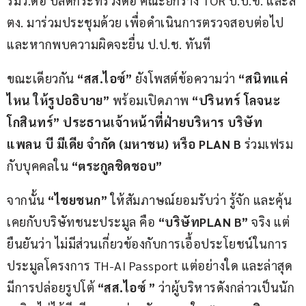
รมว.ดีอี ปลัดกระทรวงดีอี คณะยกร่าง TOR ป.ป.ช. และส
ตง. มาร่วมประชุมด้วย เพื่อดำเนินการตรวจสอบต่อไป 
และหากพบความผิดจะยื่น ป.ป.ช. ทันที
ขณะเดียวกัน 
“สส
.
ไอซ์”
 ยังโพสต์ข้อความว่า 
“สนิทแค่
ไหน ให้รูปอธิบาย”
 พร้อมเปิดภาพ 
“ปรินทร์ โลจนะ
โกสินทร์” ประธานเจ้าหน้าที่ฝ่ายบริหาร บริษัท 
แพลน บี มีเดีย จำกัด 
(
มหาชน
) 
หรือ 
PLAN B
 ร่วมเฟรม
กับบุคคลใน 
“ตระกูลชิดชอบ”
จากนั้น 
“ไชยชนก”
 ให้สัมภาษณ์ยอมรับว่า รู้จัก และคุ้น
เคยกับบริษัทชนะประมูล คือ 
“บริษัท
PLAN B”
 จริง แต่
ยืนยันว่า ไม่มีส่วนเกี่ยวข้องกับการเอื้อประโยชน์ในการ
ประมูลโครงการ TH-AI Passport แต่อย่างใด และล่าสุด
มีการปล่อยรูปโต้ 
“สส
.
ไอซ์ ”
 ว่าผู้บริหารดังกล่าวเป็นนัก