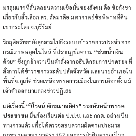
มรสุมแรกที่สั่นคลอนความเชื่อมั่นของสังคม คือ ข้อกังขา
เกี่ยวกับฮั้วเลือก สว. ถัดมาคือ มหากาพย์ข้อพิพาทที่ดิน
เขากระโดง จ.บุรีรัมย์
วิกฤติศรัทธายังลุกลามไปถึงระบบข้าราชการประจำ จาก
กรณีภาพหลุดในไลน์ ที่ปรากฏข้อความ 
“ช่วยน้ำเงิน
ด้วย”
 ซึ่งถูกอ้างว่าเป็นคำสั่งจากอธิบดีกรมการปกครอง ที่
สั่งการให้ข้าราชการระดับปลัดจังหวัด และนายอำเภอใน
พื้นที่จ.ภูเก็ต ช่วยเหลือพรรคการเมืองในการเลือกตั้ง แม้
เจ้าตัวออกมาแถลงข่าวปฏิเสธ
แต่เรื่องนี้ 
“วิโรจน์ ลักขณาอดิศร” รองหัวหน้าพรรค
ประชาชน
 ยื่นร้องเรียนต่อ ป.ป.ช. และ กกต. อย่างเป็น
ทางการแล้ว เพื่อให้ตรวจสอบความผิดตามประมวล
กฎหมายอาญา มาตรา 157 และการฝ่าฝืนความเป็นก