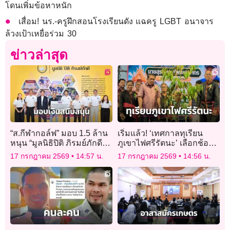
โดนเพิ่มข้อหาหนัก
เสื่อม! นร.-ครูฝึกสอนโรงเรียนดัง แฉครู LGBT อนาจาร
ล้วงเป้าเหยื่อร่วม 30
ข่าวล่าสุด
“ส.กีฬากอล์ฟ” มอบ 1.5 ล้าน
เริ่มแล้ว! ‘เทศกาลทุเรียน
หนุน “มูลนิธิปิติ ภิรมย์ภักดี”
ภูเขาไฟศรีรัตนะ’ เลือกช้อป
ส่งต่อโอกาสทางการศึกษา-
ผลไม้นานาชนิดส่งตรงจาก
17 กรกฎาคม 2569
14:57 น.
17 กรกฎาคม 2569
14:56 น.
สาธารณสุขในพื้นที่ห่างไกล
สวนแบบไม่ผ่านคนกลาง