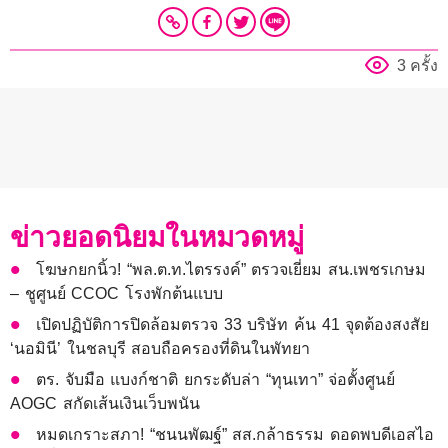
3 ครั้ง
ข่าวยอดนิยมในหมวดหมู่
โฆษกยกนิ้ว! “พล.ต.ท.ไตรรงค์” ตรวจเยี่ยม สน.เพชรเกษม
– ชูศูนย์ CCOC โรงพักต้นแบบ
เปิดปฏิบัติการปิดล้อมตรวจ 33 บริษัท ค้น 41 จุดต้องสงสัย
‘นอมินี’ ในชลบุรี สอบถือครองที่ดินในพัทยา
ตร. จับมือ แบงก์ชาติ ยกระดับล่า “ทุนเทา” จ่อตั้งศูนย์
AOGC สกัดเส้นเงินเว็บพนัน
หมดเกราะสภา! “ชนนพัฒฐ์” สส.กล้าธรรม ดอดพบดีเอสไอ