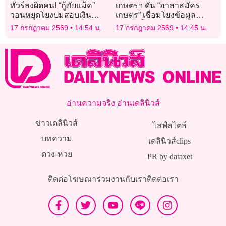
ทัวร์ลงผิดคน! “กู้ภัยแม็ค”
เกษตรฯ ดัน “อาสาสมัคร
วอนหยุดโยงปมสอบเงิน
เกษตร” เชื่อมโยงข้อมูล
บริจาค “ปอนด์ จักรกฤษณ์”
จัดการน้ำสู้เอลนีโญ
17 กรกฎาคม 2569
14:54 น.
17 กรกฎาคม 2569
14:45 น.
ยันถูกหวย 24 ล้านคนละปี
อ่านความจริง อ่านเดลินิวส์
ข่าวเดลินิวส์
ไลฟ์สไตล์
บทความ
เดลินิวส์clips
ดวง-หวย
PR by dataxet
ติดต่อโฆษณา
ร่วมงานกับเรา
ติดต่อเรา