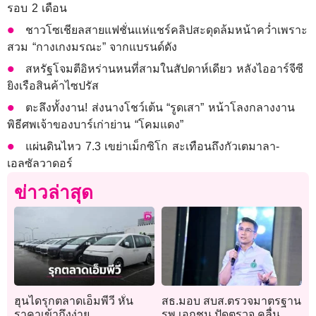
รอบ 2 เดือน
ชาวโซเชียลสายแฟชั่นแห่แชร์คลิปสะดุดล้มหน้าคว่ำเพราะ
สวม “กางเกงมรณะ” จากแบรนด์ดัง
สหรัฐโจมตีอิหร่านหนที่สามในสัปดาห์เดียว หลังไออาร์จีซี
ยิงเรือสินค้าไซปรัส
ตะลึงทั้งงาน! ส่งนางโชว์เต้น “รูดเสา” หน้าโลงกลางงาน
พิธีศพเจ้าของบาร์เก่าย่าน “โคมแดง”
แผ่นดินไหว 7.3 เขย่าเม็กซิโก สะเทือนถึงกัวเตมาลา-
เอลซัลวาดอร์
ข่าวล่าสุด
ฮุนไดรุกตลาดเอ็มพีวี หั่น
สธ.มอบ สบส.ตรวจมาตรฐาน
ราคาเข้าถึงง่าย
รพ.เอกชน ปัดตรวจ คลื่น