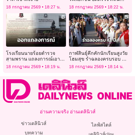
ไฟฟ้าหัวใจคนไข้
18 กรกฎาคม 2569
18:27 น.
18 กรกฎาคม 2569
18:22 น.
โรงเรียนนายร้อยตำรวจ
กาฬสินธุ์คึกคักนักเรียนสูงวัย
สามพราน แถลงการณ์เอาผิด
โฮมสุข รำฉลองครบรอบ 12
สื่อใหญ่บิดเบือนข้อมูล
ปีถนนสายบุญสหัสขันธ์ไดโน
18 กรกฎาคม 2569
18:19 น.
18 กรกฎาคม 2569
18:14 น.
โรด
อ่านความจริง อ่านเดลินิวส์
ข่าวเดลินิวส์
ไลฟ์สไตล์
บทความ
เดลินิวส์clips