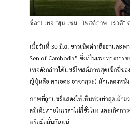
ช็อก! เพจ "ฮุน เซน" โพสต์ภาพ "เรวดี" 
เมื่อวันที่ 30 มิ.ย. ชาวเน็ตต่างฮือฮา
Sen of Cambodia” ซึ่งเป็นเพจทางการขอ
เพจดังกล่าวได้แชร์โพสต์ภาพสุดเซ็กซี่ของ “น
ญี่ปุ่นคือ คาเอดะ อาซากุระ) นักแสดงหนังผู
ภาพที่ถูกแชร์แสดงให้เห็นท่วงท่าสุดเย้า
ลมีเดียภายในเวลาไม่กี่ชั่วโมง และเกิดการ
หรือมือลั่นกันแน่