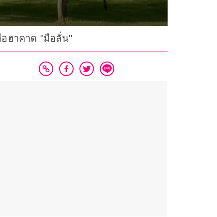
อฮาคาด "มือลั่น"