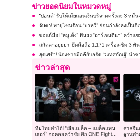
ข่าวยอดนิยมในหมวดหมู่
“ปอนด์” รับให้เมียถอนเงินบริจาคครั้งละ 3 หมื่นจ
จับตา! พายุโซนร้อน “บาหวี่” อ่อนกำลังลงเป็นดี
ขอแก้มือ! “หมูเด้ง” ฟันธง “อาร์เจนตินา” คว้า
สกัดคาอยุธยา! ยึดมือถือ 1,171 เครื่อง-ซิม 3
สุดเศร้า! น้องชายมือคีย์บอร์ด ‘วงทศกัณฐ์’ นำซ
ข่าวล่าสุด
ทีมไทยทำได้! “เสือแบล็ค – แบล็คแพน
ศาลจีนส
เธอร์” กอดคอคว้าชัย ศึก ONE Fight
ฐานทำคล