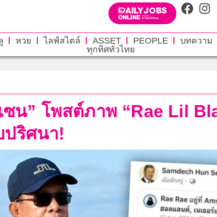
ู
หวย
ไลฟ์สไตล์
ASSET
PEOPLE
บทความ
ทุกทิศทั่วไทย
น เซน” โพสต์ภาพ “Rae Lil B
ลบปริศนา!