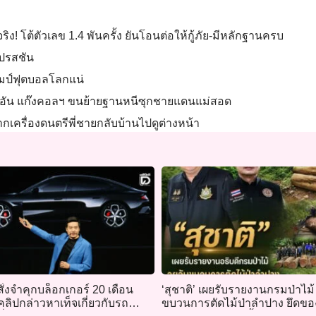
ริง! โต้ตัวเลข 1.4 พันครั้ง ยันโอนต่อให้กู้ภัย-มีหลักฐานครบ
เปรสชัน
แชมป์ฟุตบอลโลกแน่
 พันอัน แก๊งคอลฯ ขนย้ายฐานหนีซุกชายแดนแม่สอด
ากเครื่องดนตรีพี่ชายกลับบ้านไปดูต่างหน้า
ั่งจำคุกบล็อกเกอร์ 20 เดือน
‘สุชาติ’ เผยรับรายงานกรมป่าไม
ิปกล่าวหาเท็จเกี่ยวกับรถ
ขบวนการตัดไม้ป่าลำปาง ยึดข