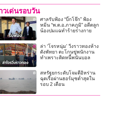
่าวเด่นรอบวัน
ศาลรับฟ้อง “บิ๊กโจ๊ก” ฟ้อง
หมิ่น “พ.ต.อ.ภาคภูมิ” อดีตลูก
น้องปมแฉทำร้ายร่างกาย
ล่า ‘โจรหนุ่ม’ วิ่งราวทองห้าง
ดังพัทยา ตะโกนขู่พนักงาน
ทำเพราะติดหนี้พนันบอล
สหรัฐยกระดับโจมตีอิหร่าน
ฉุดเรือผ่านฮอร์มุซต่ำสุดใน
รอบ 2 เดือน