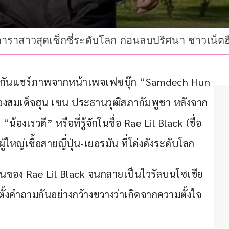
ดาราสาวสุดเซ็กซี่ระดับโลก ก่อนลบปริศนา ชาวเน็ตฮื
และพากันแชร์ภาพจากหน้าเพจเฟซบุ๊ก “Samdech Hun 
งสมเด็จฮุน เซน ประธานวุฒิสภากัมพูชา หลังจาก
้องเรวดี” หรือที่รู้จักในชื่อ Rae Lil Black (ชื่อ
้ใหญ่เชื้อสายญี่ปุ่น-เยอรมัน ที่โด่งดังระดับโลก
ยวนของ Rae Lil Black จนกลายเป็นไวรัลบนโซเชีย
ตั้งคำถามกันอย่างกว้างขวางว่าเกิดจากความตั้งใจ