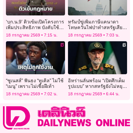
‘บก.น.9’ ติวเข้มเปิดโครงการ
ทรัมป์ขู่เพิ่มภาษีแคนาดา
เพิ่มประสิทธิภาพ บังคับใช้
โทษควันไฟป่าทำสหรัฐเสีย
กฎหมายพิจารณาความ
หายหนัก
18 กรกฎาคม 2569
7:15 น.
18 กรกฎาคม 2569
7:03 น.
อาญา ทลายเครือข่ายยาเสพ
ติด
“ซูเนสส์” ฟันธง “ทูเคิล” ไม่ใช้
อิหร่านลั่นพร้อม “เปิดศึกเต็ม
“เมนู” เพราะไม่เชื่อฝีเท้า
รูปแบบ” หากสหรัฐยังไม่หยุด
โจมตี
18 กรกฎาคม 2569
7:02 น.
18 กรกฎาคม 2569
6:44 น.