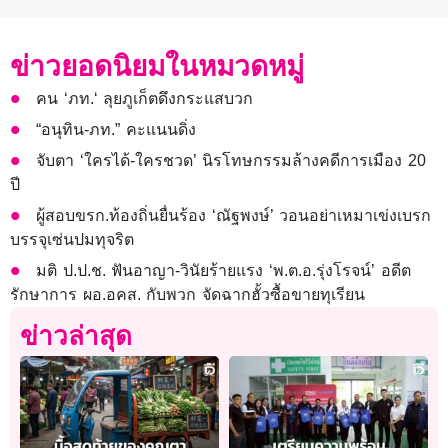
ข่าวยอดนิยมในหมวดหมู่
คน ‘ภท.‘ ลุยภูเก็ตดึงกระแสบวก
“อนุทิน-ภท.” คะแนนดิ่ง
จับตา ‘ใครได้-ใครชวด’ นิรโทษกรรมล้างคดีการเมือง 20
ปี
ผู้สอบขรก.ท้องถิ่นยื่นร้อง ‘ณัฐพงษ์’ วอนอย่าเหมาเข่งเบรก
บรรจุเซ่นปมทุจริต
มติ ป.ป.ช. ฟันอาญา-วินัยร้ายแรง ‘พ.ต.อ.รุ่งโรจน์’ อดีต
รักษาการ ผอ.อคส. กับพวก จัดฉากฮั้วซื้อขายทุเรียน
ข่าวล่าสุด