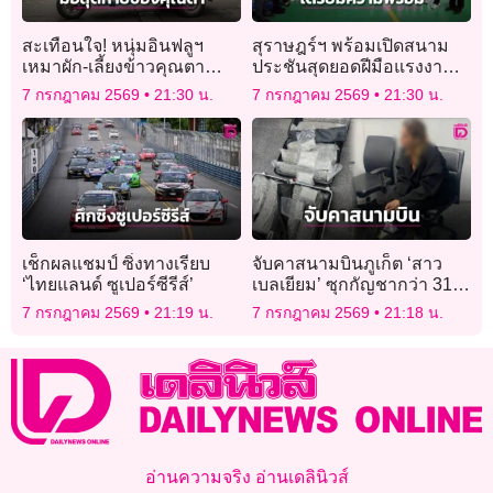
สะเทือนใจ! หนุ่มอินฟลูฯ
สุราษฎร์ฯ พร้อมเปิดสนาม
เหมาผัก-เลี้ยงข้าวคุณตา
ประชันสุดยอดฝีมือแรงงาน!
ชาวนา ก่อนผู้เฒ่าประสบ
สพร.11 ระดมทีมเทคนิค 16
7 กรกฎาคม 2569
21:30 น.
7 กรกฎาคม 2569
21:30 น.
อุบัติเหตุเสียชีวิตตอนกลับ
จังหวัด วางระบบเข้ม
บ้าน
เช็กผลแชมป์ ซิ่งทางเรียบ
จับคาสนามบินภูเก็ต ‘สาว
‘ไทยแลนด์ ซูเปอร์ซีรีส์’
เบลเยียม’ ซุกกัญชากว่า 31
กก. เตรียมบินออกนอก
7 กรกฎาคม 2569
21:19 น.
7 กรกฎาคม 2569
21:18 น.
ประเทศ
อ่านความจริง อ่านเดลินิวส์