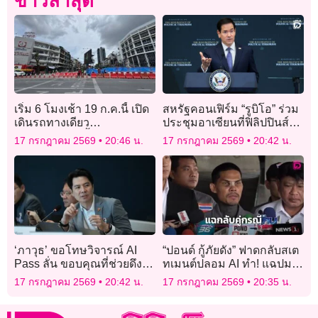
ข่าวล่าสุด
เริ่ม 6 โมงเช้า 19 ก.ค.นี้ เปิด
สหรัฐคอนเฟิร์ม “รูบิโอ” ร่วม
เดินรถทางเดียว
ประชุมอาเซียนที่ฟิลิปปินส์
ถ.ประชาธิปก ตั้งแต่ “วงเวียน
พร้อมพบหารือคู่เจรจา
17 กรกฎาคม 2569
20:46 น.
17 กรกฎาคม 2569
20:42 น.
ใหญ่-แยกบ้านแขก”
‘ภาวุธ’ ขอโทษวิจารณ์ AI
“ปอนด์ กู้ภัยดัง” ฟาดกลับสเต
Pass ลั่น ขอบคุณที่ช่วยดึงส
ทเมนต์ปลอม AI ทำ! แฉปมทุ
ติ
บท้าวเวสฯ จนร้องไห้-รับหนี
17 กรกฎาคม 2569
20:42 น.
17 กรกฎาคม 2569
20:35 น.
ทหารจริง