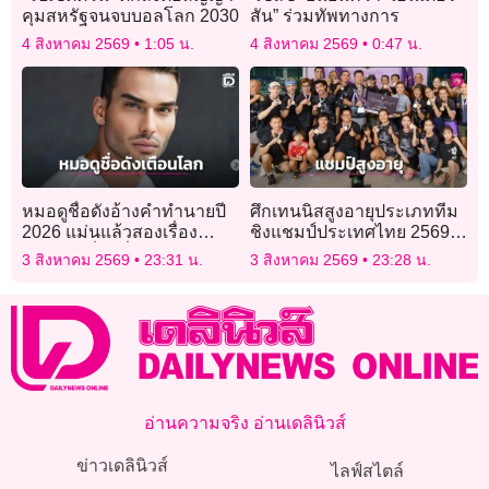
คุมสหรัฐจนจบบอลโลก 2030
สัน” ร่วมทัพทางการ
4 สิงหาคม 2569
1:05 น.
4 สิงหาคม 2569
0:47 น.
หมอดูชื่อดังอ้างคำทำนายปี
ศึกเทนนิสสูงอายุประเภททีม
2026 แม่นแล้วสองเรื่อง
ชิงแชมป์ประเทศไทย 2569″
เตือนภัยเรื่องที่สามกำลังก่อ
ทำสถิตินักกีฬาร่วมชิงชัย
3 สิงหาคม 2569
23:31 น.
3 สิงหาคม 2569
23:28 น.
ตัว
สูงสุดเป็นประวัติการณ์
อ่านความจริง อ่านเดลินิวส์
ข่าวเดลินิวส์
ไลฟ์สไตล์