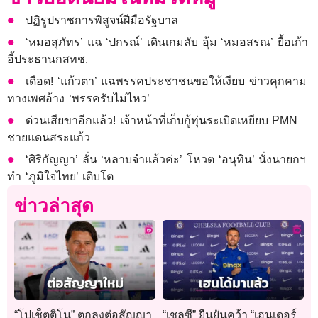
ปฏิรูปราชการพิสูจน์ฝีมือรัฐบาล
‘หมอสุภัทร’ แฉ ‘ปกรณ์’ เดินเกมลับ อุ้ม ‘หมอสรณ’ ยื้อเก้า
อี้ประธานกสทช.
เดือด! ‘แก้วตา’ แฉพรรคประชาชนขอให้เงียบ ข่าวคุกคาม
ทางเพศอ้าง ‘พรรครับไม่ไหว’
ด่วนเสียขาอีกแล้ว! เจ้าหน้าที่เก็บกู้ทุ่นระเบิดเหยียบ PMN
ชายแดนสระแก้ว
‘ศิริกัญญา’ ลั่น ‘หลาบจำแล้วค่ะ’ โหวต ‘อนุทิน’ นั่งนายกฯ
ทำ ‘ภูมิใจไทย’ เติบโต
ข่าวล่าสุด
“โปเช็ตติโน” ตกลงต่อสัญญา
“เชลซี” ยืนยันคว้า “เฮนเดอร์