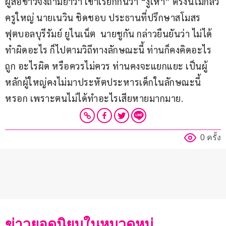
ผู้สื่อข่าวจึงถามย้ำว่า เขาเรียกกันว่า “งูเห่า” ตรงนี้ไม่กลัว
ครูใหญ่ นายเนวิน ชิดชอบ ประธานที่ปรึกษาสโมสร
ฟุตบอลบุรีรัมย์ ยูไนเน็ต  นายชูกัน กล่าวยืนยันว่า ไม่ได้
ทำผิดอะไร ก็ไปตามวิถีทางลักษณะนี้ ท่านก็คงคิดอะไร
ถูก อะไรผิด หรือควรไม่ควร ท่านคงจะแยกแยะ เป็นผู้
หลักผู้ใหญ่คงไม่มาประหัตประหารเด็กในลักษณะนี้
หรอก เพราะตนไม่ได้ทำอะไรเสียหายมากมาย.
0 ครั้ง
ข่าวยอดนิยมในหมวดหมู่