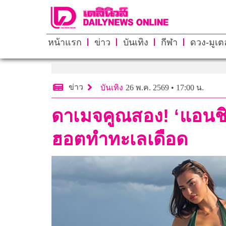
หน้าแรก
ข่าว
บันเทิง
กีฬา
ดวง-มูเตล
ข่าว
บันเทิง
26 พ.ค. 2569 • 17:00 น.
ดาเมจคูณสอง! ‘แอนชิ
ฮอตทำทะเลเดือด