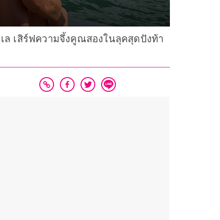
 เสิร์ฟความจึ้งคูณสองในลุคสุดปังท้า