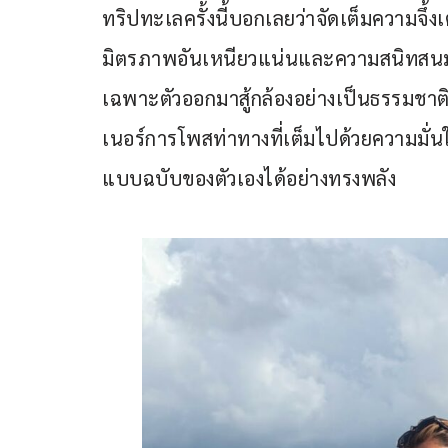
ทริปทะเลครั้งนี้บอกเลยว่าจัดเต็มความจึ้งเ
มิตรภาพอันเหนียวแน่นและความสนิทสนม ผ
เฉพาะตัวออกมาสู้กล้องอย่างเป็นธรรมชาติ ไ
เนอร์การโพสท่าทางที่เต็มไปด้วยความมั่นใ
แบบฉบับของตัวเองได้อย่างทรงพลัง