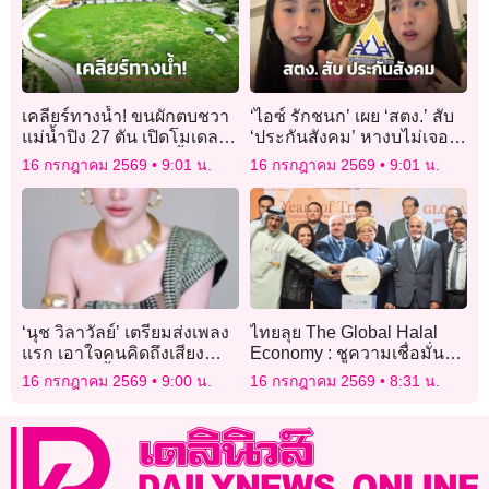
เคลียร์ทางน้ำ! ขนผักตบชวา
‘ไอซ์ รักชนก’ เผย ‘สตง.’ สับ
แม่น้ำปิง 27 ตัน เปิดโมเดล
‘ประกันสังคม’ หางบไม่เจอ
“ก้างปลา” เร่งระบายน้ำรับมือ
เพราะ ใช้ Excel ดันทุรังทำ
16 กรกฎาคม 2569
9:01 น.
16 กรกฎาคม 2569
9:01 น.
ฝน
ระบบเอง แต่ก็ไม่ใช้
‘นุช วิลาวัลย์’ เตรียมส่งเพลง
ไทยลุย The Global Halal
แรก เอาใจคนคิดถึงเสียง
Economy : ชูความเชื่อมั่น
เศร้าสุดสะอื้น ‘จบสาเนาะ’
มาตรฐานฮาลาลไทยสู่
16 กรกฎาคม 2569
9:00 น.
16 กรกฎาคม 2569
8:31 น.
โอกาสใหม่ทางเศรษฐกิจ