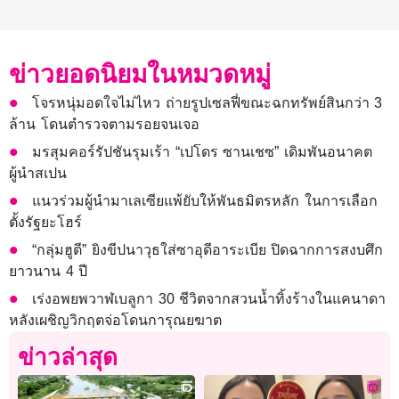
ข่าวยอดนิยมในหมวดหมู่
โจรหนุ่มอดใจไม่ไหว ถ่ายรูปเซลฟี่ขณะฉกทรัพย์สินกว่า 3
ล้าน โดนตำรวจตามรอยจนเจอ
มรสุมคอร์รัปชันรุมเร้า “เปโดร ซานเชซ” เดิมพันอนาคต
ผู้นำสเปน
แนวร่วมผู้นำมาเลเซียแพ้ยับให้พันธมิตรหลัก ในการเลือก
ตั้งรัฐยะโฮร์
“กลุ่มฮูตี” ยิงขีปนาวุธใส่ซาอุดีอาระเบีย ปิดฉากการสงบศึก
ยาวนาน 4 ปี
เร่งอพยพวาฬเบลูกา 30 ชีวิตจากสวนน้ำทิ้งร้างในแคนาดา
หลังเผชิญวิกฤตจ่อโดนการุณยฆาต
ข่าวล่าสุด