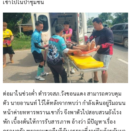
เข้าไปในป่าชุมชน 
ต่อมาในช่วงค่ำ ตำรวจสภ.วังขอนแดง สามารถควบคุม
ตัว นายอานนท์ ไว้ได้หลังจากพบว่า กำลังเดินอยู่ริมถนน
หน้าค่ายทหารพรานเขากิ่ว จึงพาตัวไปสอบสวนยังโรง
พัก เบื้องต้นให้การรับสารภาพ อ้างว่า มีปัญหาเรื่อง
ครอบครัว พยายามขอคืนดีกับภรรยาซึ่งอยู่กินด้วยกันมา