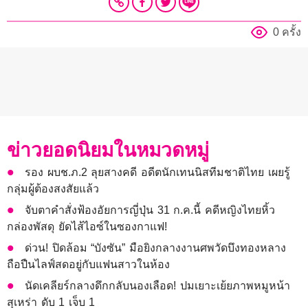
0 ครั้ง
ข่าวยอดนิยมในหมวดหมู่
รอง ผบช.ภ.2 ลุยสางคดี อดีตนักเทนนิสทีมชาติไทย เผยรู้
กลุ่มผู้ต้องสงสัยแล้ว
จับตาคำสั่งฟ้องอัยการญี่ปุ่น 31 ก.ค.นี้ คดีหญิงไทยหิ้ว
กล่องพัสดุ ยัดไส้ไอซ์ในซองกาแฟ!
ด่วน! ปิดล้อม “บังซัน” มือยิงกลางงานศพวัดบึงทองหลาง
ถือปืนไลฟ์สดอยู่กับแฟนสาวในห้อง
นัดเคลียร์กลางดึกกลับนองเลือด! ปมเยาะเย้ยภาพหมูหน้า
สุเหร่า ดับ 1 เจ็บ 1