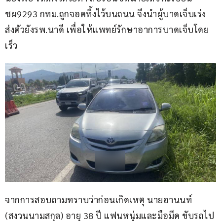
ชผ9293 กทม.ถูกจอดทิ้งไว้บนถนน จึงนำผู้บาดเจ็บเร่ง
ส่งตัวยังรพ.นาดี เพื่อให้แพทย์รักษาอาการบาดเจ็บโดย
เร็ว
จากการสอบถามทราบว่าก่อนเกิดเหตุ นายอานนท์ 
(สงวนนามสกุล) อายุ 38 ปี แฟนหนุ่มและมือมีด ขับรถไป