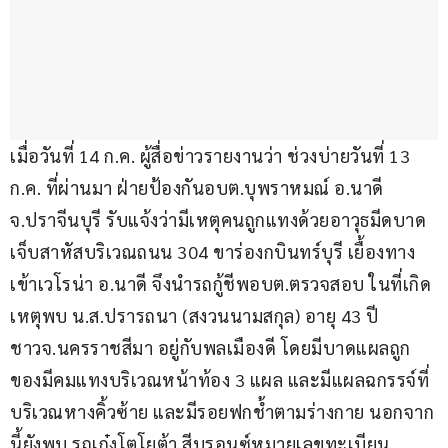
เมื่อวันที่ 14 ก.ค. ผู้สื่อข่าวรายงานว่า ช่วงบ่ายวันที่ 13 
ก.ค. ที่ผ่านมา ฝ่ายป้องกันอบต.บุพราหมณ์ อ.นาดี 
จ.ปราจีนบุรี รับแจ้งว่ามีเหตุคนถูกแทงด้วยอาวุธมีดบาด
เจ็บสาหัสบริเวณถนน 304 ขาร่องกบินทร์บุรี เยื้องทาง
เข้าเวโรน่า อ.นาดี จึงนำรถกู้ชีพอบต.ตรวจสอบ ในที่เกิด
เหตุพบ น.ส.ปรารถนา (สงวนนามสกุล) อายุ 43 ปี 
ชาวจ.นครราชสีมา อยู่กับพลเมืองดี โดยมีบาดแผลถูก
ของมีคมแทงบริเวณหน้าท้อง 3 แผล และมีแผลฉกรรจ์ที่
บริเวณหางคิ้วซ้าย และมีรอยฟกช้ำตามร่างกาย นอกจาก
นี้ยังพบ รถเก๋งโตโยต้า สีบรอนซ์หมายเลขทะเบียน