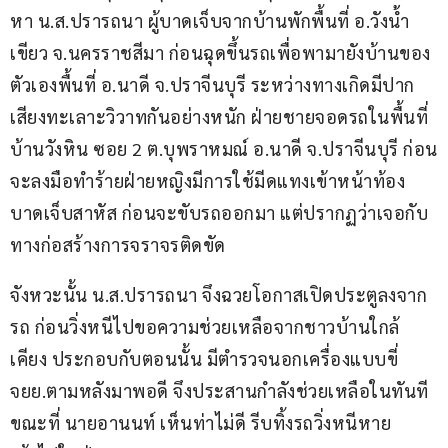
หา น.ส.ปรารถนา ผู้บาดเจ็บจากบ้านพักพื้นที่ อ.วังน้ำ
เขียว จ.นครราชสีมา ก่อนฉุดขึ้นรถเพื่อพามายังบ้านของ
ตัวเองพื้นที่ อ.นาดี จ.ปราจีนบุรี ระหว่างทางเกิดมีปาก
เสียงทะเลาะวิวาทกันอย่างหนัก ฝ่ายชายจอดรถในพื้นที่ 
บ้านวังหิน ซอย 2 ต.บุพราหมณ์ อ.นาดี จ.ปราจีนบุรี ก่อน
จะลงมือทำร้ายฝ่ายหญิงมีการใช้มีดแทงเข้าหน้าท้อง
บาดเจ็บสาหัส ก่อนจะขับรถออกมา แต่ปรากฏว่าเจอกับ
ทางก่อสร้างการจราจรติดขัด
จังหวะนั้น น.ส.ปรารถนา จึงฉวยโอกาสเปิดประตูลงจาก
รถ ก่อนวิ่งหนีไปขอความช่วยเหลือจากชาวบ้านใกล้
เคียง ประกอบกับตอนนั้น มีตำรวจนอกเครื่องแบบขี่
จยย.ตามหลังมาพอดี จึงประสานกำลังช่วยเหลือในทันที 
ขณะที่ นายอานนท์ เห็นท่าไม่ดี รีบทิ้งรถวิ่งหนีหาย