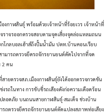
องกาฬสินธุ์ พร้อมด้วยเจ้าหน้าที่ร้อยเวร เจ้าหน้าที่
จราจรออกตรวจสอบตามจุดเสี่ยงจุดล่อแหลมถนน
กโกลบอลเฮ้าส์ถึงปั้มน้ำมัน ปตท.บ้านคอนเรียบ 
ี่สามารถตรวจยึดรถจักรยานยนต์ดัดไปจากที่จด
น 2 คน
าที่สายตรวจสภ.เมืองกาฬสินธุ์ยังได้ออกตรวจกวดขัน
ารแข่งรถในทาง การขับขี่รถเสียงดังก่อความเดือดร้อน
มปลอดภัย บนถนนสายกาฬสินธุ์-สมเด็จ ช่วงบ้าน
งสามารถตรวจยึดรถจักรยานยนต์ตัดแปลงสภาพท่อเสียง