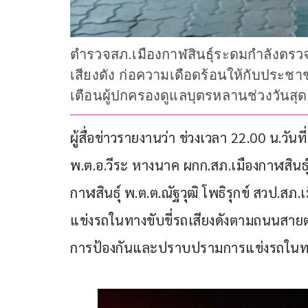
ตำรวจสภ.เมืองกาฬสินธุ์ระดมกำลังตรวจเ
เสียงดัง ก่อความเดือดร้อนให้กับประ
เตือนผู้ปกครองดูแลบุตรหลานช่วงวันสุดส
ผู้สื่อข่าวรายงานว่า ช่วงเวลา 22.00 น.วั
พ.ต.อ.วีระ หางนาค ผกก.สภ.เมืองกาฬสินธุ์
กาฬสินธุ์ พ.ต.ต.ณัฐวุฒิ โพธิรุกข์ สวป.ส
แข่งรถในทางขับขี่รถเสียงดังตามถนนสายต่
การป้องกันและปราบปรามการแข่งรถในท