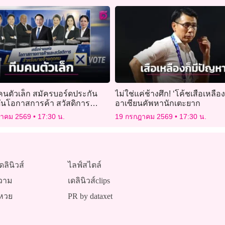
อคนตัวเล็ก สมัครบอร์ดประกัน
ไม่ใช่แค่ช้างศึก! ‘โค้ชเสือเหลือง
ดันโอกาสการค้า สวัสดิการ
อาเซียนคัพหานักเตะยาก
ง 4.5 แสนราย
ฎาคม 2569
17:30 น.
19 กรกฎาคม 2569
17:30 น.
ดลินิวส์
ไลฟ์สไตล์
วาม
เดลินิวส์clips
หวย
PR by dataxet