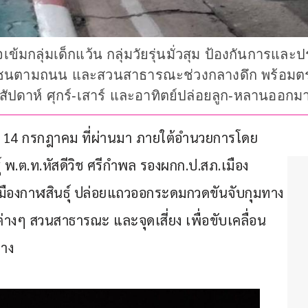
ข้มกลุ่มเด็กแว้น กลุ่มวัยรุ่นมั่วสุม ป้องกันการ
ชาชนตามถนน และสวนสาธารณะช่วงกลางดึก พร้อมตรว
ัปดาห์ ศุกร์-เสาร์ และอาทิตย์ปล่อยลูก-หลานออกมา
นที่ 14 กรกฎาคม ที่ผ่านมา ภายใต้อำนวยการโดย 
 พ.ต.ท.หัสดีวิช ศรีกำพล รองผกก.ป.สภ.เมือง
ภ.เมืองกาฬสินธุ์ ปล่อยแถวออกระดมกวดขันจับกุมทาง
างๆ สวนสาธารณะ และจุดเสี่ยง เพื่อขับเคลื่อน
าง