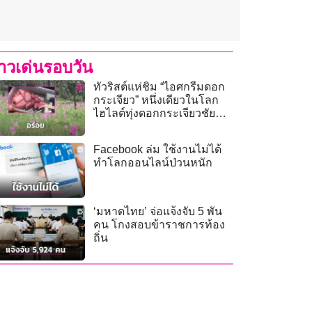
่าวเด่นรอบวัน
ทัวริสต์แห่ชิม “ไอศกรีมดอก
กระเจียว” หนึ่งเดียวในโลก
ไฮไลต์ทุ่งดอกกระเจียวชัยภูมิ
ขายดีจนทำแทบไม่ทัน
Facebook ล่ม ใช้งานไม่ได้
ทำโลกออนไลน์ป่วนหนัก
‘มหาดไทย’ จ่อแจ้งจับ 5 พัน
คน โกงสอบข้าราชการท้อง
ถิ่น