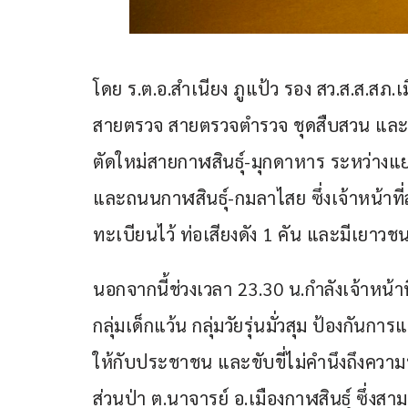
โดย ร.ต.อ.สำเนียง ภูแป้ว รอง สว.ส.ส.สภ.เมื
สายตรวจ สายตรวจตำรวจ ชุดสืบสวน และ
ตัดใหม่สายกาฬสินธุ์-มุกดาหาร ระหว่างแย
และถนนกาฬสินธุ์-กมลาไสย ซึ่งเจ้าหน้าท
ทะเบียนไว้ ท่อเสียงดัง 1 คัน และมีเยาวช
นอกจากนี้ช่วงเวลา 23.30 น.กำลังเจ้าหน้
กลุ่มเด็กแว้น กลุ่มวัยรุ่นมั่วสุม ป้องกันก
ให้กับประชาชน และขับขี่ไม่คำนึงถึงควา
ส่วนป่า ต.นาจารย์ อ.เมืองกาฬสินธุ์ ซึ่