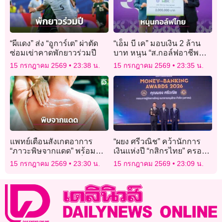
“ผีแดง” ส่ง “อูการ์เต” ผ่าตัด
“เอ็ม บี เค” มอบเงิน 2 ล้าน
ซ่อมเข่าคาดพักยาวร่วมปี
บาท หนุน “ส.กอล์ฟอาชีพ
ไทย” เพื่อร่วมพัฒนาวงการ
15 กรกฎาคม 2569
23:38 น.
15 กรกฎาคม 2569
23:35 น.
กอล์ฟไทย
แพทย์เตือนสังเกตอาการ
“ผยง ศรีวณิช” คว้านักการ
“ภาวะพิษจากแดด” พร้อม
เงินแห่งปี “กสิกรไทย” ครอง
แนะวิธีปฐมพยาบาลที่ถูก
ธนาคารแห่งปี 2026
15 กรกฎาคม 2569
23:30 น.
15 กรกฎาคม 2569
23:09 น.
ต้อง