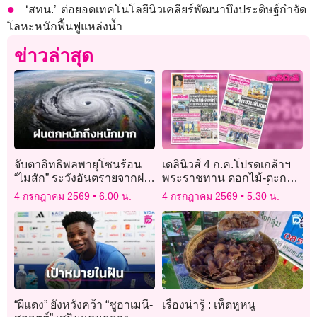
‘สทน.’ ต่อยอดเทคโนโลยีนิวเคลียร์พัฒนาบึงประดิษฐ์กำจัด
โลหะหนักฟื้นฟูแหล่งน้ำ
ข่าวล่าสุด
จับตาอิทธิพลพายุโซนร้อน
เดลินิวส์ 4 ก.ค.โปรดเกล้าฯ
“ไมสัก” ระวังอันตรายจากฝน
พระราชทาน ดอกไม้-ตะกร้า
ตกหนักถึงหนักมาก
ถวายพระภิกษุรถชนเจ็บ
4 กรกฎาคม 2569
6:00 น.
4 กรกฎาคม 2569
5:30 น.
“ผีแดง” ยังหวังคว้า “ชูอาเมนี-
เรื่องน่ารู้ : เห็ดหูหนู