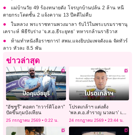
แม่บ้านวัย 49 ร้องทนายดัง โจรบุกบ้านปล้น 2 ล้าน หนี
ตายกระโดดชั้น 2 แจ้งความ 13 ปีคดีไม่คืบ
ในหลวง พระราชทานพวงมาลา รับไว้ในพระบรมราชานุ
เคราะห์ พิธีรับร่าง ‘จ.ส.อ.ธีระยุทธ’ ทหารกล้านราธิวาส
ห้ามทำหนังสือราชการ! สพม.แจงยิบปมเพจดังแฉ จัดทัวร์
ลาว หัวละ 8.5 พัน
ข่าวล่าสุด
“อัซซูรี” คอตก “กวาร์ดิโอลา”
โปรดเกล้าฯ แต่งตั้ง
ปัดขึ้นกุมบังเหียน
‘พล.ต.อ.สำราญ นวลมา’ เป็น
ผบ.ตร. มีผล 1 ต.ค.
25 กรกฎาคม 2569
0:22 น.
24 กรกฎาคม 2569
23:44 น.