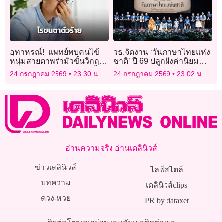
อุทาหรณ์! แพทย์พบคนไข้
วธ.จัดงาน ‘วันภาษาไทยแห่ง
หนุ่มสายตาพร่ามัวขั้นวิกฤติ
ชาติ’ ปี 69 ปลูกฝังค่านิยม
เหตุจากพฤติกรรมชอบขยี้ตา
การใช้ภาษาไทยให้ถูกต้อง
24 กรกฎาคม 2569
23:30 น.
24 กรกฎาคม 2569
23:02 น.
และไม่รักษาความสะอาด
เหมาะสม
อ่านความจริง อ่านเดลินิวส์
ข่าวเดลินิวส์
ไลฟ์สไตล์
บทความ
เดลินิวส์clips
ดวง-หวย
PR by dataxet