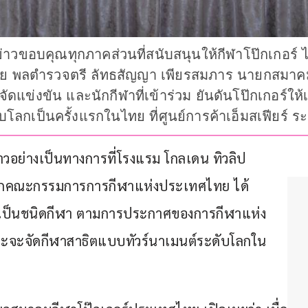
่าวขอบคุณทุกภาคส่วนที่สนับสนุนให้กีฬาโป๊กเกอร์
พลตำรวจตรี ลัทธสัญญา เพียรสมภาร นายกสมาคมฯ ชี
ดแข่งขัน และนักกีฬาที่เข้าร่วม ยันดันโป๊กเกอร์ให้
ลกเป็นครั้งแรกในไทย ที่ศูนย์การค้าเอ็มสเฟียร์ ระหว
วอย่างเป็นทางการที่โรงแรม โกลเดน ทิวลิป 
ังจากคณะกรรมการการกีฬาแห่งประเทศไทย ได้
รองเป็นชนิดกีฬา ตามการประกาศของการกีฬาแห่ง
ะจะจัดกีฬาสาธิตแบบทัวร์นาเมนต์ระดับโลกใน