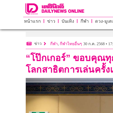
หน้าแรก
ข่าว
บันเทิง
กีฬา
ดวง-มูเตล
ข่าว
กีฬา
,
กีฬาไทยอื่นๆ
30 ก.ค. 2568 • 17
“โป๊กเกอร์” ขอบคุณทุ
โลกสาธิตการเล่นครั้