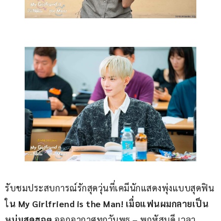
รับชมประสบการณ์รักสุดวุ่นที่เคมีนักแสดงพุ่งแบบสุดฟิน
ใ
น 
My Girlfriend is the Man! 
เมื่อแฟนผมกลายเป็น
หนุ่มสุดฮอต
 ออกอากาศทุกวันพุธ – พฤหัสบดี เวลา 