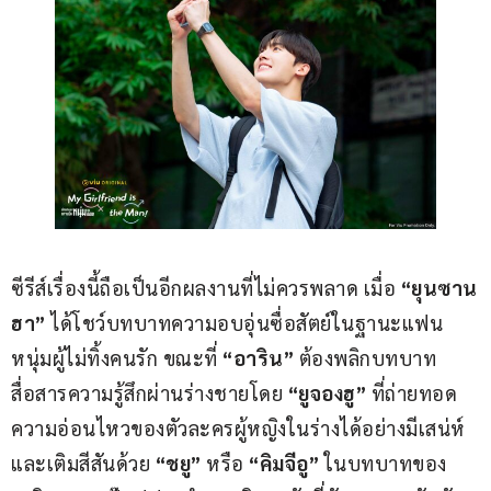
ซีรีส์เรื่องนี้ถือเป็นอีกผลงานที่ไม่ควรพลาด เมื่อ 
“ยุนซาน
ฮา”
 ได้โชว์บทบาทความอบอุ่นซื่อสัตย์ในฐานะแฟน
หนุ่มผู้ไม่ทิ้งคนรัก ขณะที่ 
“อาริน” 
ต้องพลิกบทบาท
สื่อสารความรู้สึกผ่านร่างชายโดย 
“ยูจองฮู” 
ที่ถ่ายทอด
ความอ่อนไหวของตัวละครผู้หญิงในร่างได้อย่างมีเสน่ห์ 
และเติมสีสันด้วย 
“ชยู” 
หรือ 
“คิมจีอู” 
ในบทบาทของ