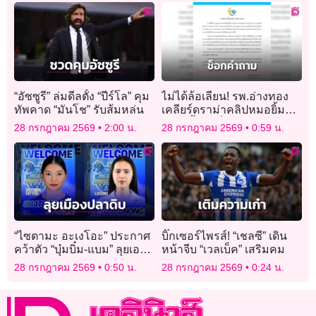
“อัซซูรี” ล่มดีลตั้ง “ปีร์โล” คุม
ไม่ได้ล้อเลียน! รพ.อ่างทอง
ทัพคาด “มันโช” รับส้มหล่น
เคลียร์ดราม่าคลิปหมอยิ้ม
แถลงย้ำแค่ช็อกคำถามนัก
28 กรกฎาคม 2569
2:00 น.
28 กรกฎาคม 2569
0:59 น.
ข่าว
“ไซตามะ อะเงโอะ” ประกาศ
บิ๊กเซอร์ไพรส์! “เชลซี” เดิน
คว้าตัว “บุ๋มบิ๋ม-แบม” ลุยเอ
หน้าจีบ “เวลเบ็ค” เสริมคม
สวี.ลีก
28 กรกฎาคม 2569
0:50 น.
28 กรกฎาคม 2569
0:24 น.