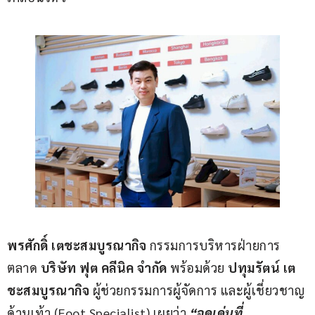
พรศักดิ์ เตชะสมบูรณากิจ
 กรรมการบริหารฝ่ายการ
ตลาด 
บริษัท ฟุต คลีนิค จำกัด
 พร้อมด้วย 
ปทุมรัตน์
เต
ชะสมบูรณากิจ
 ผู้ช่วยกรรมการผู้จัดการ และผู้เชี่ยวชาญ
ด้านเท้า (Foot Specialist) เผยว่า 
“
จุดเด่น
ที่