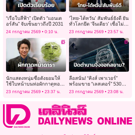
“เรือใบสีฟ้า” เปิดตัว “แอนเด
‘ไทย-ไต้หวัน’ สัมพันธ์ยังดี ยัน
อร์สัน” จับเซ็นยาวถึงปี 2031
ทั่วโลกยึด ‘จีนเดียว’ เชื่อไม่
กระทบฟรีวีซ่า
24 กรกฎาคม 2569
0:10 น.
23 กรกฎาคม 2569
23:57 น.
นักแสดงหนุ่มชื่อดังยอมให้
ลือสนั่น! “คิงส์ เพาเวอร์”
ใช้ใบหน้าบนห่อผักกาดหอม
พร้อมขาย “เลสเตอร์” 530
หวังแก้ปัญหาผักเหลือทิ้ง
ล้านปอนด์
23 กรกฎาคม 2569
23:37 น.
23 กรกฎาคม 2569
23:08 น.