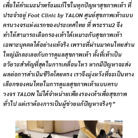
เพื่อให้คำแนะนำพร้อมแก้ไขในทุกปัญหาสุขภาพเท้า ที่
ประจำอยู่ 
Foot Clinic by TALON 
ศูนย์สุขภาพเท้าแบบ
ครบวงจรแห่งแรกของประเทศไทย ที่ พระราม
2 
จึง
ทำให้สามารถเลือกรองเท้าได้เหมาะกับสุขภาพเท้า
เฉพาะบุคคล
ได้
อย่างแท้จริง เพราะที่ผ่านมา
คนไทยส่วน
ใหญ่
มัก
ละเลย
กับ
การดูแลสุขภาพเท้า ทั้งที่เท้าเป็น
อวัยวะสำคัญที่สุดในการเคลื่อนไหว หากมีปัญหาจะส่ง
ผลต่อการดำเนินชีวิตโดยตรง 
เรา
จึง
มุ่งหวังที่จะเป็นทาง
เลือ
ก
ของคนไทยในการดูแลสุขภาพเท้าแบบครบ
วงจร 
TALON 
ไม่ได้จำหน่ายเพียงรองเท้าเพื่อสุขภาพ
ทั่วไป แต่เราต้องการเป็นผู้ช่วยแก้ปัญหาจริง
ๆ”