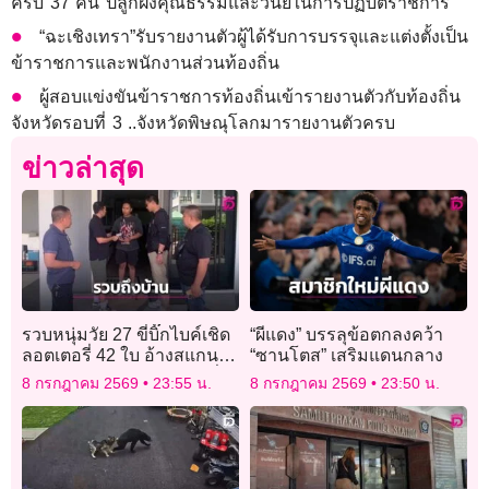
ครบ 37 คน ปลูกฝังคุณธรรมและวินัยในการปฏิบัติราชการ
“ฉะเชิงเทรา”รับรายงานตัวผู้ได้รับการบรรจุและแต่งตั้งเป็น
ข้าราชการและพนักงานส่วนท้องถิ่น
ผู้สอบแข่งขันข้าราชการท้องถิ่นเข้ารายงานตัวกับท้องถิ่น
จังหวัดรอบที่ 3 ..จังหวัดพิษณุโลกมารายงานตัวครบ
ข่าวล่าสุด
รวบหนุ่มวัย 27 ขี่บิ๊กไบค์เชิด
“ผีแดง” บรรลุข้อตกลงคว้า
ลอตเตอรี่ 42 ใบ อ้างสแกน
“ซานโตส” เสริมแดนกลาง
จ่ายเงินแต่เงินไม่พอ ก่อนขี่
8 กรกฎาคม 2569
23:55 น.
8 กรกฎาคม 2569
23:50 น.
หนีถูกรวบถึงบ้าน