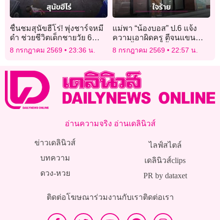
ชื่นชมสุนัขฮีโร่! พุ่งชาร์จหมี
แม่พา “น้องบอส” ป.6 แจ้ง
ดำ ช่วยชีวิตเด็กชายวัย 6
ความเอาผิดครู ตีจนแขนช้ำ-
ขวบ
มีไข้ จี้โรงเรียนชี้แจง
8 กรกฎาคม 2569
23:36 น.
8 กรกฎาคม 2569
22:57 น.
มาตรการคุ้มครองเด็ก
อ่านความจริง อ่านเดลินิวส์
ข่าวเดลินิวส์
ไลฟ์สไตล์
บทความ
เดลินิวส์clips
ดวง-หวย
PR by dataxet
ติดต่อโฆษณา
ร่วมงานกับเรา
ติดต่อเรา