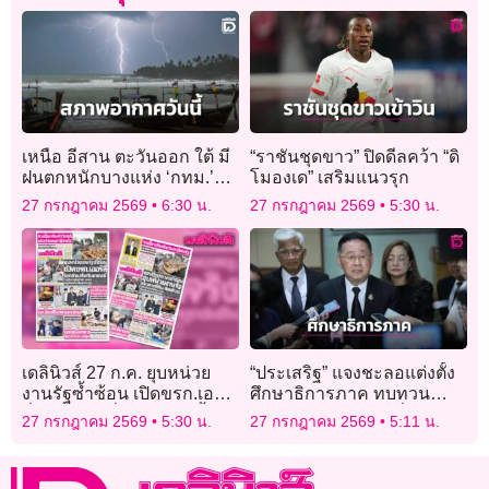
เหนือ อีสาน ตะวันออก ใต้ มี
“ราชันชุดขาว” ปิดดีลคว้า “ดิ
ฝนตกหนักบางแห่ง ‘กทม.’
โมองเด” เสริมแนวรุก
ฝนฟ้าคะนอง ร้อยละ 40 ของ
27 กรกฎาคม 2569
6:30 น.
27 กรกฎาคม 2569
5:30 น.
พื้นที่
เดลินิวส์ 27 ก.ค. ยุบหน่วย
“ประเสริฐ” แจงชะลอแต่งตั้ง
งานรัฐซ้ำซ้อน เปิดขรก.เออร์
ศึกษาธิการภาค ทบทวน
ลี่ โยกย้าย-เริ่มกันยายนนี้
คุณสมบัติผู้ถูกเสนอชื่อ
27 กรกฎาคม 2569
5:30 น.
27 กรกฎาคม 2569
5:11 น.