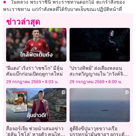
ในหลวง พระราชินี พระราชทานดอกไม้ ตะกร้าสิ่งของ
พระราชทาน แก่กำลังพลที่ได้รับบาดเจ็บขณะปฏิบัติหน้าที่
ข่าวล่าสุด
“ผีแดง” เริงร่า “เชชโก” มีลุ้น
“ปรางทิพย์” ส่งเสียงหลอน
คัมแบ๊กก่อนเปิดฤดูกาลใหม่
สะกดวิญญาณใน “ภวังค์จิต”
เพลงประกอบ “คำสารภาพ
29 กรกฎาคม 2569
8:03 น.
29 กรกฎาคม 2569
8:00 น.
ของหมอผี”
สื่อจอร์เจีย ช่วยนำเสนอข่าว
ฮูตียิงขีปนาวุธขวางเรือ
‘ฮลัน โซโล่’ หายตัว คนไทย
บรรทุกน้ำมันซาอุฯ ยกระดับ