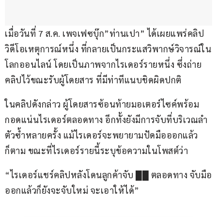
เมื่อวันที่ 7 ส.ค. เพจเฟซบุ๊ก”ท่านเปา” ได้เผยแพร่คลิป
วิดีโอเหตุการณ์หนึ่ง ที่กลายเป็นกระแสวิพากษ์วิจารณ์ใน
โลกออนไลน์ โดยเป็นภาพจากไรเดอร์รายหนึ่ง ซึ่งถ่าย
คลิปไว้ขณะรับผู้โดยสาร ที่มีท่าทีแนบชิดผิดปกติ
ในคลิปดังกล่าว ผู้โดยสารซ้อนท้ายมอเตอร์ไซค์พร้อม
กอดแน่นไรเดอร์ตลอดทาง อีกทั้งยังมีการจับที่บริเวณลำ
ตัวซ้ำหลายครั้ง แม้ไรเดอร์จะพยายามปัดมือออกแล้ว
ก็ตาม ขณะที่ไรเดอร์รายนี้ระบุข้อความในโพสต์ว่า
“ไรเดอร์แชร์คลิปหลังโดนลูกค้าจับ ██ ตลอดทาง จับมือ
ออกแล้วก็ยังจะจับใหม่ จะเอาให้ได้”