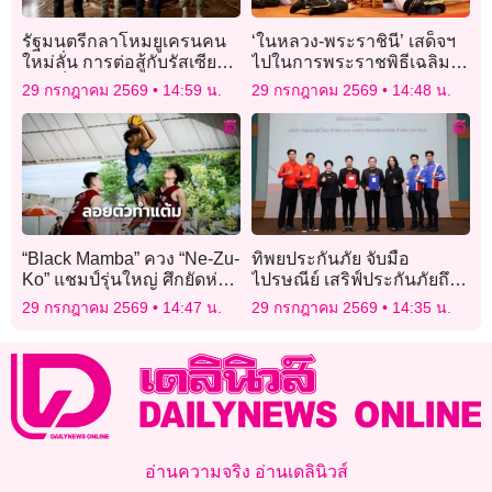
รัฐมนตรีกลาโหมยูเครนคน
‘ในหลวง-พระราชินี’ เสด็จฯ
ใหม่ลั่น การต่อสู้กับรัสเซีย
ไปในการพระราชพิธีเฉลิม
ต้องเป็นไปอย่าง “ไม่
พระชนมพรรษา พุทธศักราช
29 กรกฎาคม 2569
14:59 น.
29 กรกฎาคม 2569
14:48 น.
สมมาตร”
2569
“Black Mamba” ควง “Ne-Zu-
ทิพยประกันภัย จับมือ
Ko” แชมป์รุ่นใหญ่ ศึกยัดห่วง
ไปรษณีย์ เสริฟ์ประกันภัยถึง
“TOA 3×3 All Thailand-
มือชาวบ้าน รุกตลาดลูกค้า
29 กรกฎาคม 2569
14:47 น.
29 กรกฎาคม 2569
14:35 น.
Domestic Power 2026”
รายย่อย
สนาม 11
อ่านความจริง อ่านเดลินิวส์