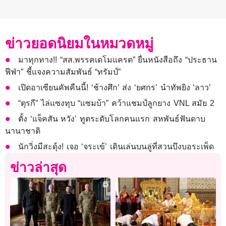
ข่าวยอดนิยมในหมวดหมู่
มาทุกทาง!! “สส.พรรคเดโมแครต” ยื่นหนังสือถึง “ประธาน
ฟีฟ่า” ชี้แจงความสัมพันธ์ “ทรัมป์”
เปิดอาเซียนคัพคืนนี้! ‘ช้างศึก’ ส่ง ‘ยศกร’ นำทัพยิง ‘ลาว’
“ตุรกี” ไล่แซงทุบ “แซมบ้า” คว้าแชมป์ลูกยาง VNL สมัย 2
ตั้ง ‘แจ็คสัน หวัง’ ทูตระดับโลกคนแรก สหพันธ์ฟันดาบ
นานาชาติ
นักวิ่งมีสะดุ้ง! เจอ ‘จระเข้’ เดินเล่นบนลู่ที่สวนบึงบอระเพ็ด
ข่าวล่าสุด