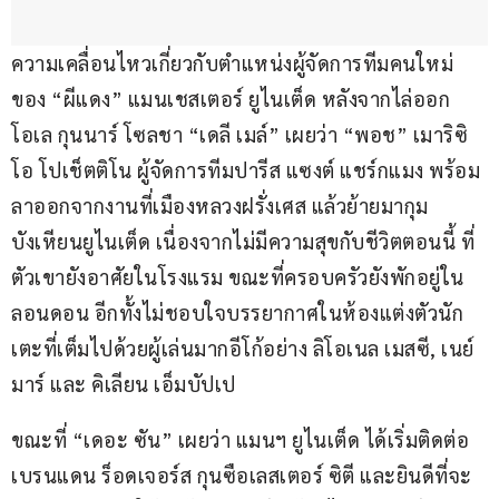
ความเคลื่อนไหวเกี่ยวกับตำแหน่งผู้จัดการทีมคนใหม่
ของ “ผีแดง” แมนเชสเตอร์ ยูไนเต็ด หลังจากไล่ออก 
โอเล กุนนาร์ โซลชา “เดลี เมล์” เผยว่า “พอช” เมาริซิ
โอ โปเช็ตติโน ผู้จัดการทีมปารีส แซงต์ แชร์กแมง พร้อม
ลาออกจากงานที่เมืองหลวงฝรั่งเศส แล้วย้ายมากุม
บังเหียนยูไนเต็ด เนื่องจากไม่มีความสุขกับชีวิตตอนนี้ ที่
ตัวเขายังอาศัยในโรงแรม ขณะที่ครอบครัวยังพักอยู่ใน
ลอนดอน อีกทั้งไม่ชอบใจบรรยากาศในห้องแต่งตัวนัก
เตะที่เต็มไปด้วยผู้เล่นมากอีโก้อย่าง ลิโอเนล เมสซี, เนย์
มาร์ และ คิเลียน เอ็มบัปเป
ขณะที่ “เดอะ ซัน” เผยว่า แมนฯ ยูไนเต็ด ได้เริ่มติดต่อ 
เบรนแดน ร็อดเจอร์ส กุนซือเลสเตอร์ ซิตี และยินดีที่จะ