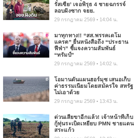
รัสเซีย’ เจอพิรุธ 4 ชายฉกรรจ์
ลอบฝังซาก จยย.
29 กรกฎาคม 2569
14:04 น.
มาทุกทาง!! “สส.พรรคเดโม
แครต” ยื่นหนังสือถึง “ประธาน
ฟีฟ่า” ชี้แจงความสัมพันธ์
“ทรัมป์”
29 กรกฎาคม 2569
14:02 น.
โอมานดันแผนฮอร์มุซ เสนอเก็บ
ค่าธรรมเนียมโดยสมัครใจ สหรัฐ
ไม่เอาด้วย
29 กรกฎาคม 2569
13:43 น.
ด่วนเสียขาอีกแล้ว! เจ้าหน้าที่เก็บ
กู้ทุ่นระเบิดเหยียบ PMN ชายแดน
สระแก้ว