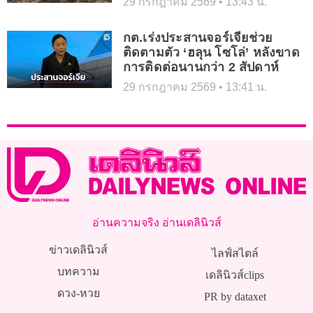
29 กรกฎาคม 2569
13:43 น.
กต.เร่งประสานจอร์เจียช่วย
ติดตามตัว ‘ฮลุน โซโล่’ หลังขาด
การติดต่อนานกว่า 2 สัปดาห์
29 กรกฎาคม 2569
13:41 น.
อ่านความจริง อ่านเดลินิวส์
ข่าวเดลินิวส์
ไลฟ์สไตล์
บทความ
เดลินิวส์clips
ดวง-หวย
PR by dataxet