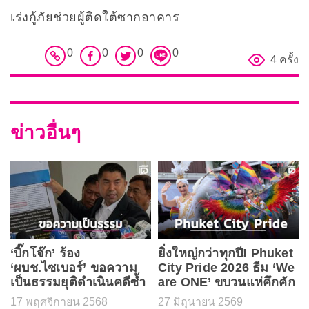
เร่งกู้ภัยช่วยผู้ติดใต้ซากอาคาร
0
0
0
0
4 ครั้ง
ข่าวอื่นๆ
‘บิ๊กโจ๊ก’ ร้อง
ยิ่งใหญ่กว่าทุกปี! Phuket
‘ผบช.ไซเบอร์’ ขอความ
City Pride 2026 ธีม ‘We
เป็นธรรมยุติดำเนินคดีซ้ำ
are ONE’ ขบวนแห่คึกคัก
17 พฤศจิกายน 2568
27 มิถุนายน 2569