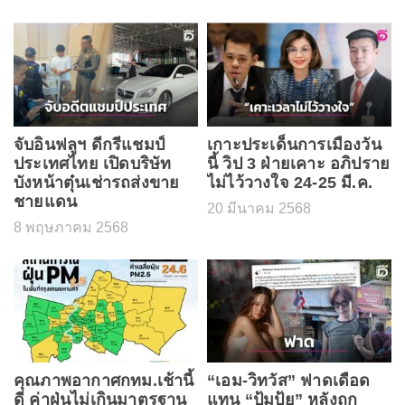
จับอินฟลูฯ ดีกรีแชมป์
เกาะประเด็นการเมืองวัน
ประเทศไทย เปิดบริษัท
นี้ วิป 3 ฝ่ายเคาะ อภิปราย
บังหน้าตุ๋นเช่ารถส่งขาย
ไม่ไว้วางใจ 24-25 มี.ค.
ชายแดน
20 มีนาคม 2568
8 พฤษภาคม 2568
คุณภาพอากาศกทม.เช้านี้
“เอม-วิทวัส” ฟาดเดือด
ดี ค่าฝุ่นไม่เกินมาตรฐาน
แทน “ปุ้มปุ้ย” หลังถูก