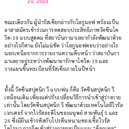
21, 2021
ขณะเดียวกัน ผู้นำรัสเซียกล่าวกับโลกูนอฟ พร้อมเป็น
อาสาสมัครเข้าร่วมการทดสอบประสิทธิภาพวัคซีนโค
วิด-19 แบบสูดดม ที่สถาบันกามาเลยากำลังพัฒนาด้วย 
อย่างไรก็ตาม ยังไม่แน่ชัด ว่าโลกูนอฟตอบว่าอย่างไร 
นอกเหนือจากการรายงานความคืบหน้า ว่าสถาบันกา
มาเลยาอยู่ระหว่างพัฒนายารักษาโควิด-19 และ
วางแผนขึ้นทะเบียนที่รัสเซียภายในปีหน้า
ทั้งนี้ วัคซีนสปุตนิก วี แบบพ่น ก็คือ วัคซีนสปุตนิก วี 
เหมือนเดิม เพียงแต่ปรับเปลี่ยนวิธีการนำเข้าสู่ร่างกาย
เท่านั้น โดยวัคซีนสปุตนิก วี พัฒนาด้วยเทคโนโลยีไวรัล 
เวกเตอร์ จากไวรัสอะดีโนของมนุษย์ สายพันธุ์ 5 และ 
26 ซึ่งมียีนเข้ารหัสกับโปรตีนหนามของเชื้อไวรัส
โคโรนา การฉีดเข้าสู่ร่างกายจะเป็นแบบ “ค็อกเทล” 