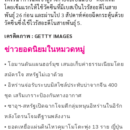
โดยเข็มแรกให้ใช้วัคซีนที่มีเบสเป็นไวรัสอะดีโนสาย
พันธุ์ 26 ก่อน และผ่านไป 3 สัปดาห์ค่อยฉีดกระตุ้นด้วย
วัคซีนซึ่งใช้ไวรัสอะดีโนสายพันธุ์ 5.
เครดิตภาพ : GETTY IMAGES
ข่าวยอดนิยมในหมวดหมู่
โอมานดันแผนฮอร์มุซ เสนอเก็บค่าธรรมเนียมโดย
สมัครใจ สหรัฐไม่เอาด้วย
อิหร่านจ่อรับระบบมิสไซล์ประทับบ่าจากจีน 400
ชุด เสริมเกราะป้องกันทางอากาศ
ซาอุฯ-สหรัฐเปิดฉากโจมตีกลุ่มหนุนอิหร่านในอิรัก
หลังโดรนโจมตีฐานพลังงาน
ยอดเหยื่อแผ่นดินไหวคุมาโมโตะพุ่ง 13 ราย ญี่ปุ่น