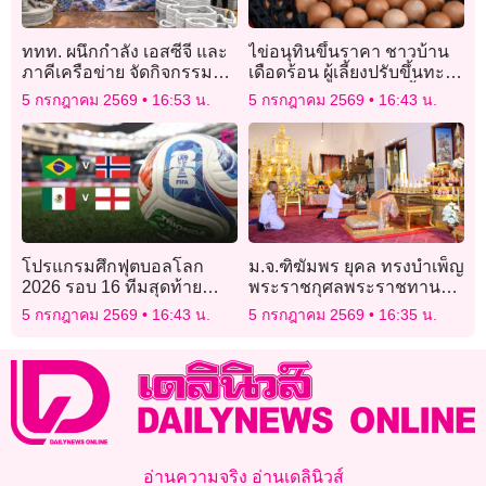
ททท. ผนึกกำลัง เอสซีจี และ
ไข่อนุทินขึ้นราคา ชาวบ้าน
ภาคีเครือข่าย จัดกิจกรรม
เดือดร้อน ผู้เลี้ยงปรับขึ้นทะลุ
“TAT x SCG รักษ์ทะเลไทย”
ฟอง 3.80 บ. มีผลพรุ่งนี้
5 กรกฎาคม 2569
16:53 น.
5 กรกฎาคม 2569
16:43 น.
โปรแกรมศึกฟุตบอลโลก
ม.จ.ฑิฆัมพร ยุคล ทรงบำเพ็ญ
2026 รอบ 16 ทีมสุดท้าย
พระราชกุศลพระราชทาน
“บราซิล ดวลเดือด
พระศพ เจ้าฟ้าพัชรกิติยาภาฯ
5 กรกฎาคม 2569
16:43 น.
5 กรกฎาคม 2569
16:35 น.
นอร์เวย์”-“เม็กซิโก พร้อม
รับมือ อังกฤษ”
อ่านความจริง อ่านเดลินิวส์