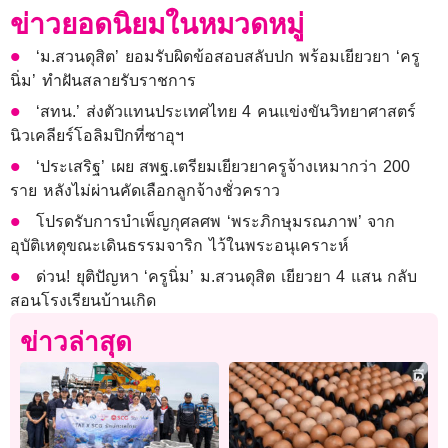
ข่าวยอดนิยมในหมวดหมู่
‘ม.สวนดุสิต’ ยอมรับผิดข้อสอบสลับปก พร้อมเยียวยา ‘ครู
นิ่ม’ ทำฝันสลายรับราชการ
‘สทน.’ ส่งตัวแทนประเทศไทย 4 คนแข่งขันวิทยาศาสตร์
นิวเคลียร์โอลิมปิกที่ซาอุฯ
‘ประเสริฐ’ เผย สพฐ.เตรียมเยียวยาครูจ้างเหมากว่า 200
ราย หลังไม่ผ่านคัดเลือกลูกจ้างชั่วคราว
โปรดรับการบำเพ็ญกุศลศพ ‘พระภิกษุมรณภาพ’ จาก
อุบัติเหตุขณะเดินธรรมจาริก ไว้ในพระอนุเคราะห์
ด่วน! ยุติปัญหา ‘ครูนิ่ม’ ม.สวนดุสิต เยียวยา 4 แสน กลับ
สอนโรงเรียนบ้านเกิด
ข่าวล่าสุด